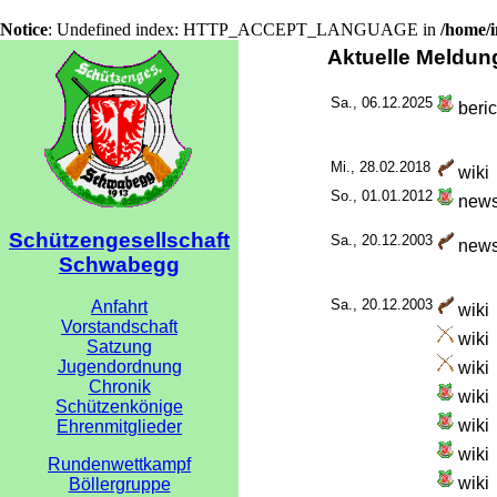
Notice
: Undefined index: HTTP_ACCEPT_LANGUAGE in
/home/
Aktuelle Meldun
Sa., 06.12.2025
beric
Mi., 28.02.2018
wiki
So., 01.01.2012
new
Schützengesellschaft
Sa., 20.12.2003
new
Schwabegg
Sa., 20.12.2003
Anfahrt
wiki
Vorstandschaft
wiki
Satzung
Jugendordnung
wiki
Chronik
wiki
Schützenkönige
wiki
Ehrenmitglieder
wiki
Rundenwettkampf
wiki
Böllergruppe