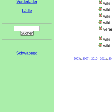
Vorderlader
wiki
wiki
Lädle
wiki
wiki
vere
wiki
wiki
Schwabegg
2003
,
2007
,
2010
,
2011
,
20
2
1
1
1