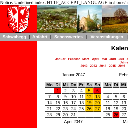
Notice: Undefined index: HTTP_ACCEPT_LANGUAGE in /home/ing
Schwabegg
|
Anfahrt
|
Sehenswertes
|
Veranstaltungen
|
Kalen
Januar
Februar
März
April
Mai
Juni
Juli
Jahre
2042
2043
2044
2045
2046
Januar 2047
Febr
Mo
Di
Mi
Do
Fr
Sa
So
Mo
Di
Mi
1
2
3
4
5
6
7
8
9
10
11
12
13
4
5
6
14
15
16
17
18
19
20
11
12
13
21
22
23
24
25
26
27
18
19
20
28
29
30
31
25
26
27
April 2047
Ma