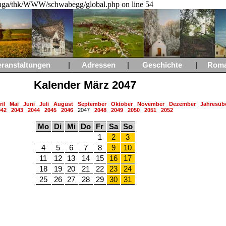
a/thk/WWW/schwabegg/global.php on line 54
eranstaltungen
|
Adressen
|
Geschichte
|
Rom
Kalender März 2047
il
Mai
Juni
Juli
August
September
Oktober
November
Dezember
Jahresübe
042
2043
2044
2045
2046
2047
2048
2049
2050
2051
2052
Mo
Di
Mi
Do
Fr
Sa
So
1
2
3
4
5
6
7
8
9
10
11
12
13
14
15
16
17
18
19
20
21
22
23
24
25
26
27
28
29
30
31