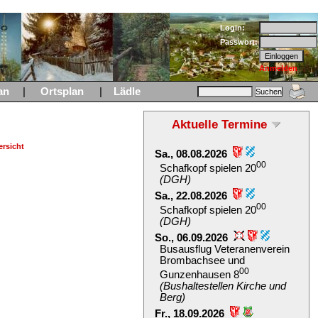
Login:
Passwort:
Anmelden
an
|
Ortsplan
|
Lädle
Aktuelle Termine
rsicht
Sa., 08.08.2026
00
Schafkopf spielen 20
(DGH)
Sa., 22.08.2026
00
Schafkopf spielen 20
(DGH)
So., 06.09.2026
Busausflug Veteranenverein
Brombachsee und
00
Gunzenhausen 8
(Bushaltestellen Kirche und
Berg)
Fr., 18.09.2026