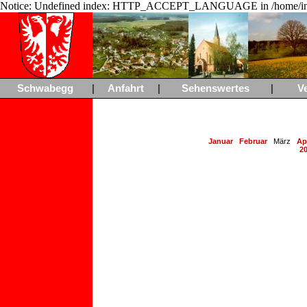
Notice: Undefined index: HTTP_ACCEPT_LANGUAGE in /home/ing
Schwabegg
|
Anfahrt
|
Sehenswertes
|
V
Januar
Februar
März
Apr
2