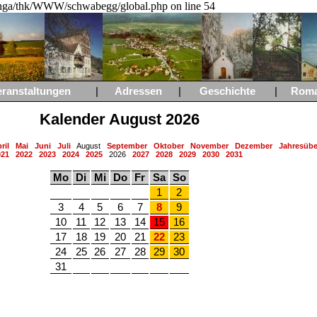
a/thk/WWW/schwabegg/global.php on line 54
eranstaltungen
|
Adressen
|
Geschichte
|
Rom
Kalender August 2026
ril
Mai
Juni
Juli
August
September
Oktober
November
Dezember
Jahresübe
021
2022
2023
2024
2025
2026
2027
2028
2029
2030
2031
Mo
Di
Mi
Do
Fr
Sa
So
1
2
3
4
5
6
7
8
9
10
11
12
13
14
15
16
17
18
19
20
21
22
23
24
25
26
27
28
29
30
31