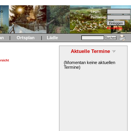
Login:
Passwort:
Anmelden
an
|
Ortsplan
|
Lädle
Aktuelle Termine
rsicht
(Momentan keine aktuellen
Termine)