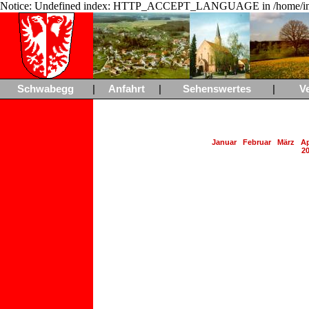
Notice: Undefined index: HTTP_ACCEPT_LANGUAGE in /home/ing
Schwabegg
|
Anfahrt
|
Sehenswertes
|
V
Januar
Februar
März
Ap
2