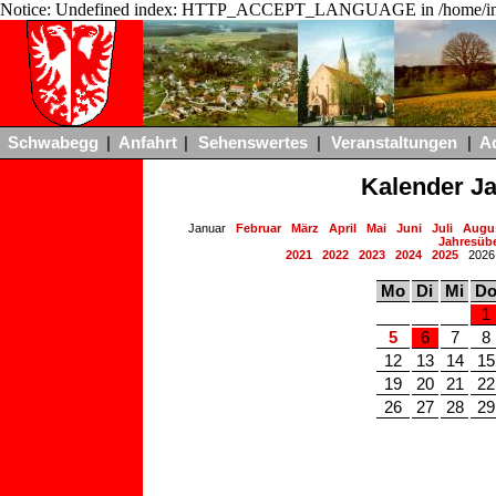
Notice: Undefined index: HTTP_ACCEPT_LANGUAGE in /home/ing
Schwabegg
|
Anfahrt
|
Sehenswertes
|
Veranstaltungen
|
A
Kalender J
Januar
Februar
März
April
Mai
Juni
Juli
Augu
Jahresübe
2021
2022
2023
2024
2025
202
Mo
Di
Mi
D
1
5
6
7
8
12
13
14
15
19
20
21
22
26
27
28
29