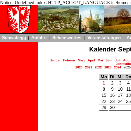
Notice: Undefined index: HTTP_ACCEPT_LANGUAGE in /home/ing
Schwabegg
|
Anfahrt
|
Sehenswertes
|
Veranstaltungen
|
A
Kalender Sep
Januar
Februar
März
April
Mai
Juni
Juli
Augu
Jahresübe
2020
2021
2022
2023
2024
202
Mo
Di
Mi
D
1
2
3
4
8
9
10
11
15
16
17
18
22
23
24
25
29
30