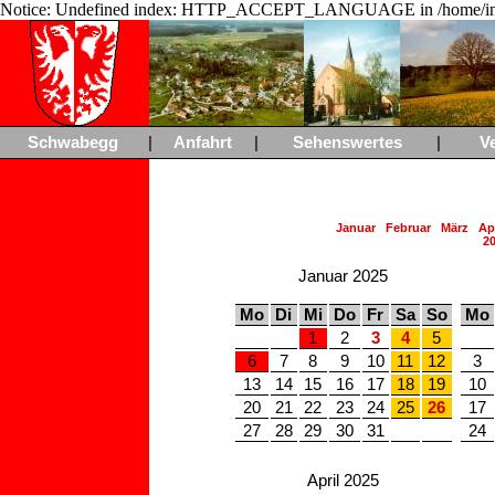
Notice: Undefined index: HTTP_ACCEPT_LANGUAGE in /home/ing
Schwabegg
|
Anfahrt
|
Sehenswertes
|
V
Januar
Februar
März
Apr
2
Januar 2025
Mo
Di
Mi
Do
Fr
Sa
So
Mo
1
2
3
4
5
6
7
8
9
10
11
12
3
13
14
15
16
17
18
19
10
20
21
22
23
24
25
26
17
27
28
29
30
31
24
April 2025