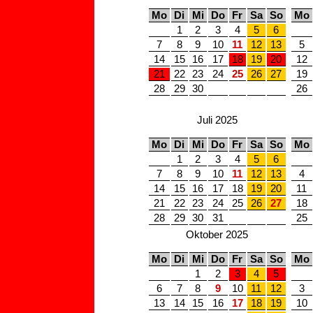
Mo
Di
Mi
Do
Fr
Sa
So
Mo
1
2
3
4
5
6
7
8
9
10
11
12
13
5
14
15
16
17
18
19
20
12
21
22
23
24
25
26
27
19
28
29
30
26
Juli 2025
Mo
Di
Mi
Do
Fr
Sa
So
Mo
1
2
3
4
5
6
7
8
9
10
11
12
13
4
14
15
16
17
18
19
20
11
21
22
23
24
25
26
27
18
28
29
30
31
25
Oktober 2025
Mo
Di
Mi
Do
Fr
Sa
So
Mo
1
2
3
4
5
6
7
8
9
10
11
12
3
13
14
15
16
17
18
19
10