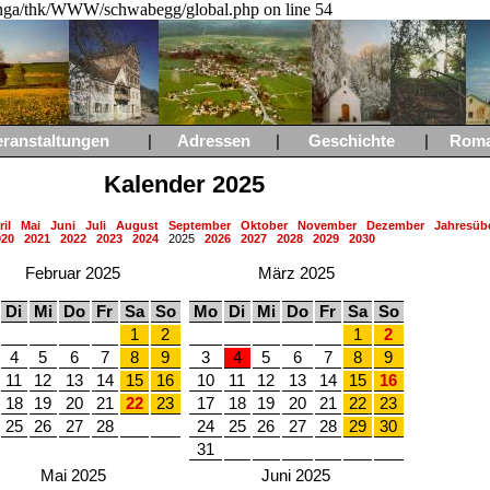
a/thk/WWW/schwabegg/global.php on line 54
eranstaltungen
|
Adressen
|
Geschichte
|
Rom
Kalender 2025
il
Mai
Juni
Juli
August
September
Oktober
November
Dezember
Jahresübe
020
2021
2022
2023
2024
2025
2026
2027
2028
2029
2030
Februar 2025
März 2025
Di
Mi
Do
Fr
Sa
So
Mo
Di
Mi
Do
Fr
Sa
So
1
2
1
2
4
5
6
7
8
9
3
4
5
6
7
8
9
11
12
13
14
15
16
10
11
12
13
14
15
16
18
19
20
21
22
23
17
18
19
20
21
22
23
25
26
27
28
24
25
26
27
28
29
30
31
Mai 2025
Juni 2025