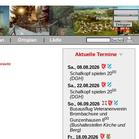
Login:
Passwort:
Anmelden
an
|
Ortsplan
|
Lädle
Aktuelle Termine
rsicht
Sa., 08.08.2026
00
Schafkopf spielen 20
(DGH)
Sa., 22.08.2026
00
Schafkopf spielen 20
(DGH)
So., 06.09.2026
Busausflug Veteranenverein
Brombachsee und
00
Gunzenhausen 8
(Bushaltestellen Kirche und
Berg)
Fr., 18.09.2026