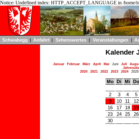
Notice: Undefined index: HTTP_ACCEPT_LANGUAGE in /home/ing
Schwabegg
|
Anfahrt
|
Sehenswertes
|
Veranstaltungen
|
A
Kalender 
Januar
Februar
März
April
Mai
Juni
Juli
Augu
Jahresübe
2020
2021
2022
2023
2024
202
Mo
Di
Mi
D
2
3
4
5
9
10
11
12
16
17
18
19
23
24
25
26
30