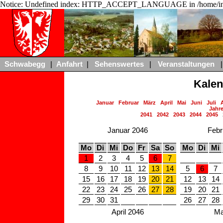
Notice: Undefined index: HTTP_ACCEPT_LANGUAGE in /home/ing
Schwabegg
|
Anfahrt
|
Sehenswertes
|
Veranstaltungen
|
Kalen
Januar
Februar
März
April
Mai
Juni
Juli
Jahre
2041
2042
2043
2044
2045
Januar 2046
Febr
Mo
Di
Mi
Do
Fr
Sa
So
Mo
Di
Mi
1
2
3
4
5
6
7
8
9
10
11
12
13
14
5
6
7
15
16
17
18
19
20
21
12
13
14
22
23
24
25
26
27
28
19
20
21
29
30
31
26
27
28
April 2046
Ma