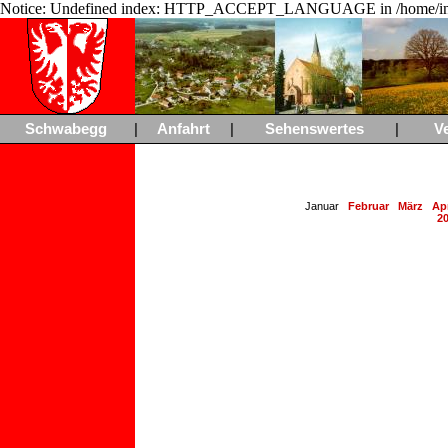
Notice: Undefined index: HTTP_ACCEPT_LANGUAGE in /home/ing
Schwabegg
|
Anfahrt
|
Sehenswertes
|
V
Januar
Februar
März
Apr
2