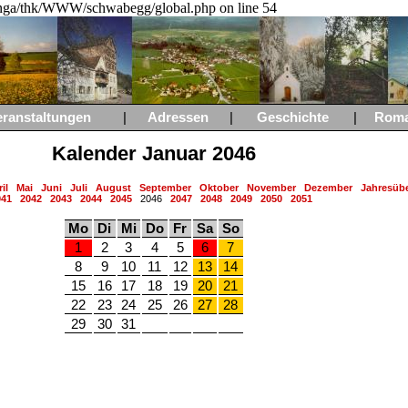
a/thk/WWW/schwabegg/global.php on line 54
eranstaltungen
|
Adressen
|
Geschichte
|
Rom
Kalender Januar 2046
il
Mai
Juni
Juli
August
September
Oktober
November
Dezember
Jahresübe
041
2042
2043
2044
2045
2046
2047
2048
2049
2050
2051
Mo
Di
Mi
Do
Fr
Sa
So
1
2
3
4
5
6
7
8
9
10
11
12
13
14
15
16
17
18
19
20
21
22
23
24
25
26
27
28
29
30
31