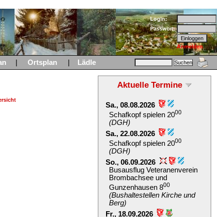
Login:
Passwort:
Anmelden
an
|
Ortsplan
|
Lädle
Aktuelle Termine
rsicht
Sa., 08.08.2026
00
Schafkopf spielen 20
(DGH)
Sa., 22.08.2026
00
Schafkopf spielen 20
(DGH)
So., 06.09.2026
Busausflug Veteranenverein
Brombachsee und
00
Gunzenhausen 8
(Bushaltestellen Kirche und
Berg)
Fr., 18.09.2026