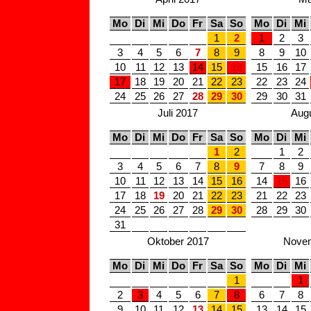
Mo
Di
Mi
Do
Fr
Sa
So
Mo
Di
Mi
1
2
1
2
3
3
4
5
6
7
8
9
8
9
10
10
11
12
13
14
15
16
15
16
17
17
18
19
20
21
22
23
22
23
24
24
25
26
27
28
29
30
29
30
31
Juli 2017
Aug
Mo
Di
Mi
Do
Fr
Sa
So
Mo
Di
Mi
1
2
1
2
3
4
5
6
7
8
9
7
8
9
10
11
12
13
14
15
16
14
15
16
17
18
19
20
21
22
23
21
22
23
24
25
26
27
28
29
30
28
29
30
31
Oktober 2017
Novem
Mo
Di
Mi
Do
Fr
Sa
So
Mo
Di
Mi
1
1
2
3
4
5
6
7
8
6
7
8
9
10
11
12
13
14
15
13
14
15