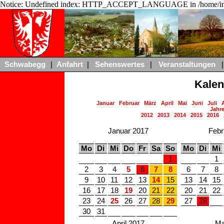
Notice: Undefined index: HTTP_ACCEPT_LANGUAGE in /home/ing
Schwabegg
|
Anfahrt
|
Sehenswertes
|
Veranstaltungen
|
Kalen
Januar
Februar
März
April
Mai
Juni
Juli
Jahre
2012
2013
2014
2015
2016
Januar 2017
Febr
Mo
Di
Mi
Do
Fr
Sa
So
Mo
Di
Mi
1
1
2
3
4
5
6
7
8
6
7
8
9
10
11
12
13
14
15
13
14
15
16
17
18
19
20
21
22
20
21
22
23
24
25
26
27
28
29
27
28
30
31
April 2017
Ma