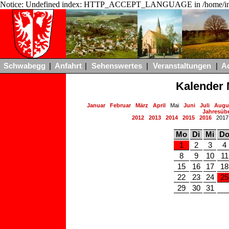
Notice: Undefined index: HTTP_ACCEPT_LANGUAGE in /home/ing
Schwabegg
|
Anfahrt
|
Sehenswertes
|
Veranstaltungen
|
A
Kalender 
Januar
Februar
März
April
Mai
Juni
Juli
Augu
Jahresübe
2012
2013
2014
2015
2016
201
Mo
Di
Mi
D
1
2
3
4
8
9
10
11
15
16
17
18
22
23
24
25
29
30
31