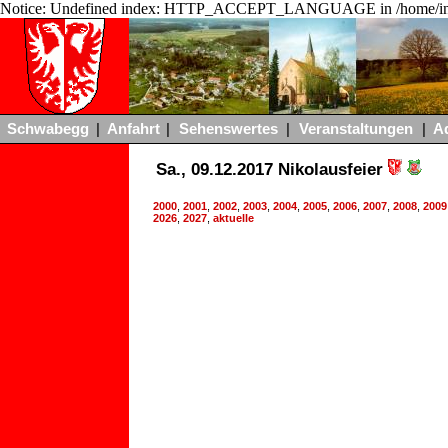
Notice: Undefined index: HTTP_ACCEPT_LANGUAGE in /home/ing
Schwabegg
|
Anfahrt
|
Sehenswertes
|
Veranstaltungen
|
A
Sa., 09.12.2017 Nikolausfeier
2000
,
2001
,
2002
,
2003
,
2004
,
2005
,
2006
,
2007
,
2008
,
2009
2026
,
2027
,
aktuelle