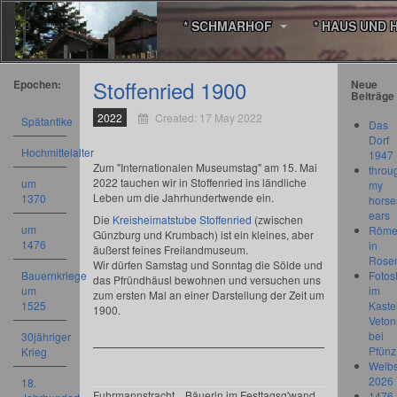
* SCHMARHOF
* HAUS UND 
Stoffenried 1900
Epochen:
Neue
Beiträge
2022
Created: 17 May 2022
Spätantike
Das
Dorf
Hochmittelalter
1947
Zum "Internationalen Museumstag" am 15. Mai
throu
2022 tauchen wir in Stoffenried ins ländliche
um
my
Leben um die Jahrhundertwende ein.
1370
horse
ears
Die
Kreisheimatstube Stoffenried
(zwischen
um
Römer
Günzburg und Krumbach) ist ein kleines, aber
1476
in
äußerst feines Freilandmuseum.
Rose
Wir dürfen Samstag und Sonntag die Sölde und
Bauernkriege
Fotos
das Pfründhäusl bewohnen und versuchen uns
um
im
zum ersten Mal an einer Darstellung der Zeit um
1525
Kastel
1900.
Veton
bei
30jähriger
Pfünz
Krieg
Weibs
2026
18.
Fuhrmannstracht
Bäuerin im Festtagsg'wand
1476