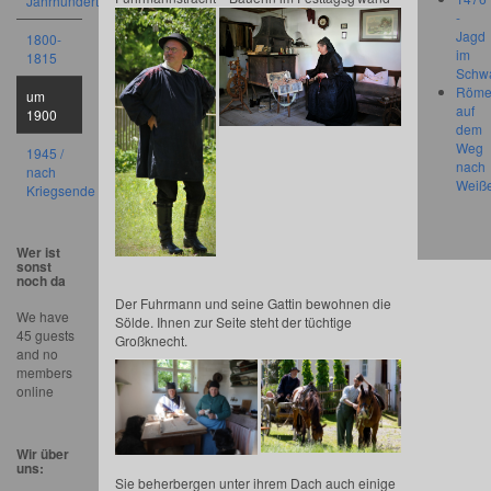
Jahrhundert
-
Jagd
1800-
im
1815
Schw
Röme
um
auf
1900
dem
Weg
1945 /
nach
nach
Weiß
Kriegsende
Wer ist
sonst
noch da
Der Fuhrmann und seine Gattin bewohnen die
We have
Sölde. Ihnen zur Seite steht der tüchtige
45 guests
Großknecht.
and no
members
online
Wir über
uns:
Sie beherbergen unter ihrem Dach auch einige