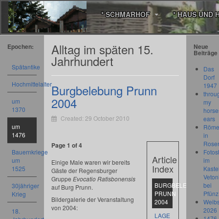
* SCHMARHOF
* HAUS UND 
Alltag im späten 15.
Epochen:
Neue
Beiträge
Jahrhundert
Spätantike
Das
Dorf
Hochmittelalter
1947
Burgbelebung Prunn
throu
2004
um
my
1370
horse
Created: 29 October 2010
ears
um
Römer
1476
in
Rose
Page 1 of 4
Bauernkriege
Fotos
Article
um
im
Einige Male waren wir bereits
Index
1525
Kastel
Gäste der Regensburger
Veton
Gruppe
Evocatio Ratisbonensis
BURGBELEBUNG
bei
30jähriger
auf Burg Prunn.
PRUNN
Pfünz
Krieg
Bildergalerie der Veranstaltung
2004
Weibs
von 2004:
2026
18.
LAGE
1476