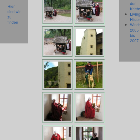
der
Hier
Krieb
sind wir
Livin
zu
Histo
finden
Wind
2005
bis
2007