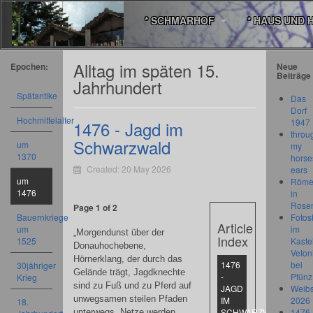
* SCHMARHOF
* HAUS UND 
Alltag im späten 15.
Epochen:
Neue
Beiträge
Jahrhundert
Spätantike
Das
Dorf
Hochmittelalter
1947
1476 - Jagd im
throu
Schwarzwald
um
my
1370
horse
Created: 20 May 2026
ears
um
Römer
1476
in
Rose
Page 1 of 2
Bauernkriege
Fotos
Article
um
im
„Morgendunst über der
Index
1525
Kastel
Donauhochebene,
Veton
Hörnerklang, der durch das
1476
bei
30jähriger
Gelände trägt, Jagdknechte
-
Pfünz
Krieg
sind zu Fuß und zu Pferd auf
JAGD
Weibs
unwegsamen steilen Pfaden
IM
2026
18.
SCHWARZWALD
1476
unterwegs. Netze werden