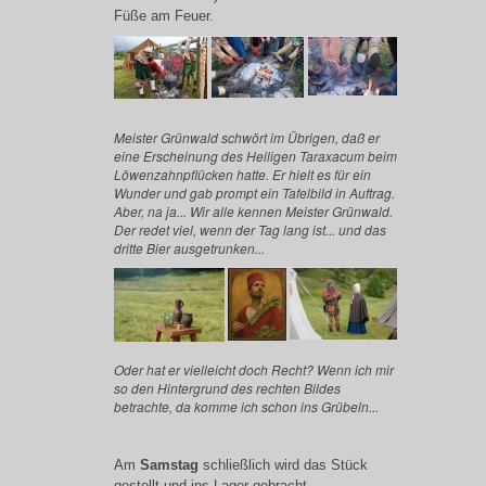
Füße am Feuer.
Meister Grünwald schwört im Übrigen, daß er
eine Erscheinung des Heiligen Taraxacum
beim
Löwenzahnpflücken h
atte. Er hielt es für ein
Wunder und gab prompt ein Tafelbild in Auftrag.
Aber, na ja... Wir alle kennen Meister Grünwald.
Der redet viel, wenn der Tag lang ist... und das
dritte Bier ausgetrunken...
Oder hat er vielleicht doch Recht? Wenn ich mir
so den Hintergrund des rechten Bildes
betrachte, da komme ich schon ins Grübeln...
Am
Samstag
schließlich wird das Stück
gestellt und ins Lager gebracht...