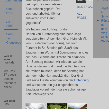
Jahrhundert
-
geknüpft, Spuren gelesen,
BILDERGALERIEN
Jagd
1800-
Blickachsen geprüft. Der
im
1815
ALL
Leithund arbeitet, Hörner
Schw
PAGES
antworten vom Hang
Röme
um
gegenüber"
auf
1900
dem
Wir haben den Auftrag, für die
Weg
1945 /
Herren von Fürstenberg eine hohe Jagd
nach
nach
vorzubereiten. Unser Herr, Graf Heinrich VI.
Weiß
Kriegsende
von Fürstenberg
(der Löwe),
hat vom
Fürstabt in St. Blasien
(die Sau!)
das
Jagdrecht im Wutachtal übernommen und es
Wer ist
gilt, das Gelände auf Hirsche zu erkunden.
sonst
Am Sonntag müssen wir wissen, wo die
noch da
Hirsche stehen und in welche Richtung wir
We have
sie treiben müssen, denn für Sonntag hat
87 guests
sich der hohe Herr angekündigt. Der Graf
and no
und seine Gäste kommen von der
Entenburg
members
und wünschen, ein gut eingerichtetes
online
Jagdlager vorzufinden, da sie schon einige
Zeit unterwegs sind.
Wir über
uns: