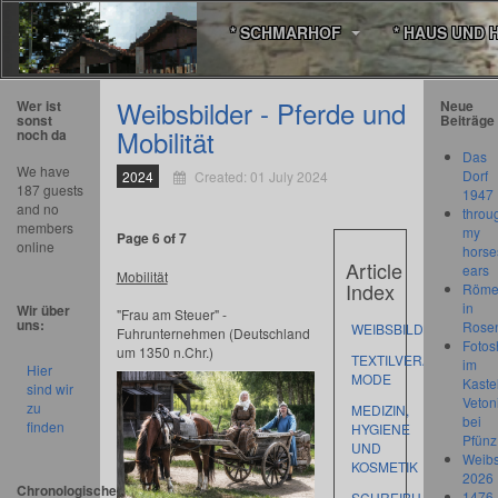
* SCHMARHOF
* HAUS UND 
Weibsbilder - Pferde und
Wer ist
Neue
sonst
Beiträge
Mobilität
noch da
Das
We have
Dorf
2024
Created: 01 July 2024
187 guests
1947
and no
throu
members
my
Page 6 of 7
online
horse
Article
ears
Mobilität
Index
Römer
in
Wir über
"Frau am Steuer" -
uns:
Rose
WEIBSBILDER
Fuhrunternehmen (Deutschland
Fotos
um 1350 n.Chr.)
TEXTILVERARBEITUNG
im
Hier
MODE
Kastel
sind wir
Veton
zu
MEDIZIN,
bei
finden
HYGIENE
Pfünz
UND
Weibs
KOSMETIK
2026
Chronologischer
1476
SCHREIBHANDWERK,