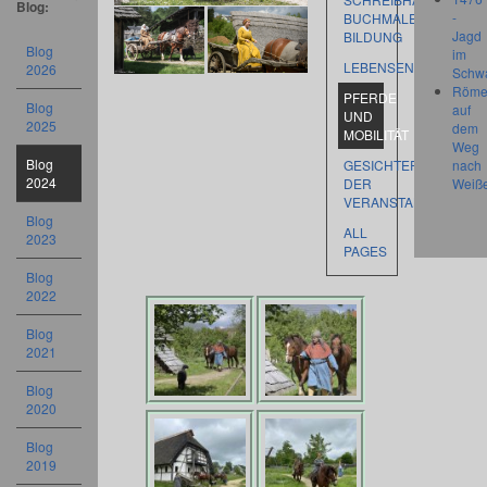
Blog:
-
BUCHMALEREI,
Jagd
BILDUNG
Blog
im
LEBENSENTWÜRFE
2026
Schw
Röme
PFERDE
Blog
auf
UND
2025
dem
MOBILITÄT
Weg
Blog
GESICHTER
nach
2024
DER
Weiß
VERANSTALTUNG
Blog
ALL
2023
PAGES
Blog
2022
Blog
2021
Blog
2020
Blog
2019