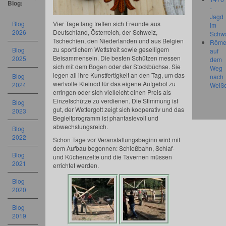
Blog:
-
Jagd
Blog
Vier Tage lang treffen sich Freunde aus
im
2026
Deutschland, Österreich, der Schweiz,
Schw
Tschechien, den Niederlanden und aus Belgien
Röme
zu sportlichem Wettstreit sowie geselligem
Blog
auf
Beisammensein. Die besten Schützen messen
2025
dem
sich mit dem Bogen oder der Stockbüchse. Sie
Weg
legen all ihre Kunstfertigkeit an den Tag, um das
Blog
nach
wertvolle Kleinod für das eigene Aufgebot zu
2024
Weiß
erringen oder sich vielleicht einen Preis als
Einzelschütze zu verdienen. Die Stimmung ist
Blog
gut, der Wettergott zeigt sich kooperativ und das
2023
Begleitprogramm ist phantasievoll und
abwechslungsreich.
Blog
2022
Schon Tage vor Veranstaltungsbeginn wird mit
dem Aufbau begonnen: Schießbahn, Schlaf-
Blog
und Küchenzelte und die Tavernen müssen
2021
errichtet werden.
Blog
2020
Blog
2019