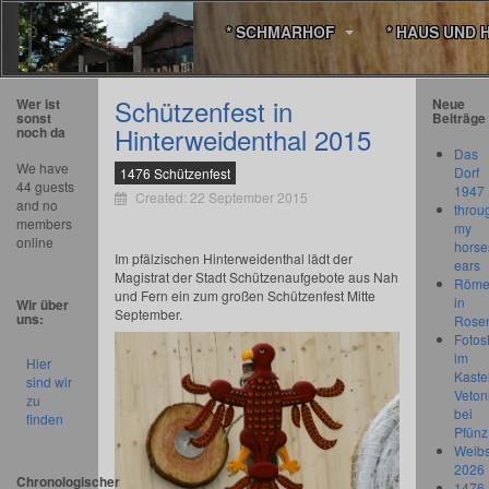
* SCHMARHOF
* HAUS UND 
Schützenfest in
Wer ist
Neue
sonst
Beiträge
Hinterweidenthal 2015
noch da
Das
We have
Dorf
1476 Schützenfest
44 guests
1947
Created: 22 September 2015
and no
throu
members
my
online
horse
Im pfälzischen Hinterweidenthal lädt der
ears
Magistrat der Stadt Schützenaufgebote aus Nah
Römer
und Fern ein zum großen Schützenfest Mitte
in
Wir über
September.
uns:
Rose
Fotos
im
Hier
Kastel
sind wir
Veton
zu
bei
finden
Pfünz
Weibs
2026
Chronologischer
1476