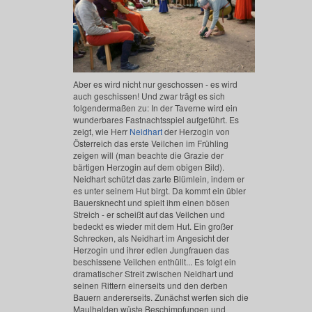
Aber es wird nicht nur geschossen - es wird
auch geschissen! Und zwar trägt es sich
folgendermaßen zu: In der Taverne wird ein
wunderbares Fastnachtsspiel aufgeführt. Es
zeigt, wie Herr
Neidhart
der Herzogin von
Österreich das erste Veilchen im Frühling
zeigen will (man beachte die Grazie der
bärtigen Herzogin auf dem obigen Bild).
Neidhart schützt das zarte Blümlein, indem er
es unter seinem Hut birgt. Da kommt ein übler
Bauersknecht und spielt ihm einen bösen
Streich - er scheißt auf das Veilchen und
bedeckt es wieder mit dem Hut. Ein großer
Schrecken, als Neidhart im Angesicht der
Herzogin und ihrer edlen Jungfrauen das
beschissene Veilchen enthüllt... Es folgt ein
dramatischer Streit zwischen Neidhart und
seinen Rittern einerseits und den derben
Bauern andererseits. Zunächst werfen sich die
Maulhelden wüste Beschimpfungen und