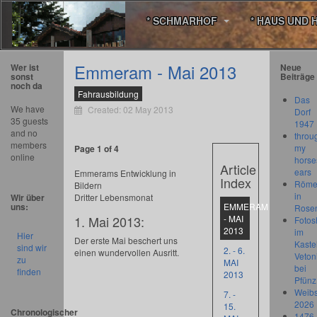
* SCHMARHOF
* HAUS UND 
Emmeram - Mai 2013
Wer ist
Neue
sonst
Beiträge
noch da
Fahrausbildung
Das
We have
Created: 02 May 2013
Dorf
35 guests
1947
and no
throu
members
my
Page 1 of 4
online
horse
Article
ears
Emmerams Entwicklung in
Index
Römer
Bildern
in
Wir über
Dritter Lebensmonat
uns:
EMMERAM
Rose
1. Mai 2013:
- MAI
Fotos
2013
im
Hier
Der erste Mai beschert uns
Kastel
sind wir
2. - 6.
einen wundervollen Ausritt.
Veton
zu
MAI
bei
finden
2013
Pfünz
Weibs
7. -
2026
15.
Chronologischer
1476