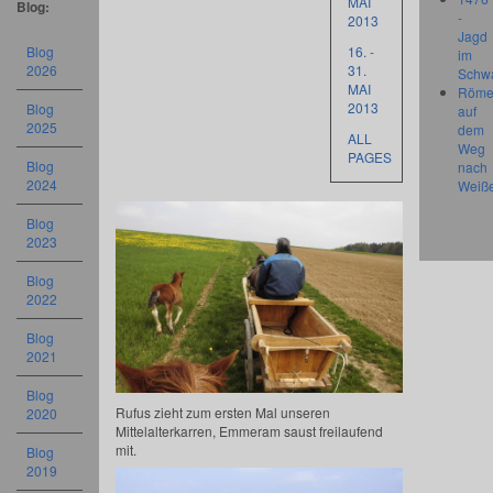
MAI
Blog:
-
2013
Jagd
Blog
16. -
im
2026
31.
Schw
MAI
Röme
2013
Blog
auf
2025
dem
ALL
Weg
PAGES
Blog
nach
2024
Weiß
Blog
2023
Blog
2022
Blog
2021
Blog
Rufus zieht zum ersten Mal unseren
2020
Mittelalterkarren, Emmeram saust freilaufend
mit.
Blog
2019