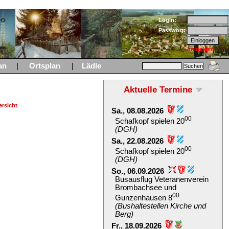
Login:
Passwort:
Anmelden
an
|
Ortsplan
|
Lädle
Aktuelle Termine
rsicht
Sa., 08.08.2026
00
Schafkopf spielen 20
(DGH)
Sa., 22.08.2026
00
Schafkopf spielen 20
(DGH)
So., 06.09.2026
Busausflug Veteranenverein
Brombachsee und
00
Gunzenhausen 8
(Bushaltestellen Kirche und
Berg)
Fr., 18.09.2026