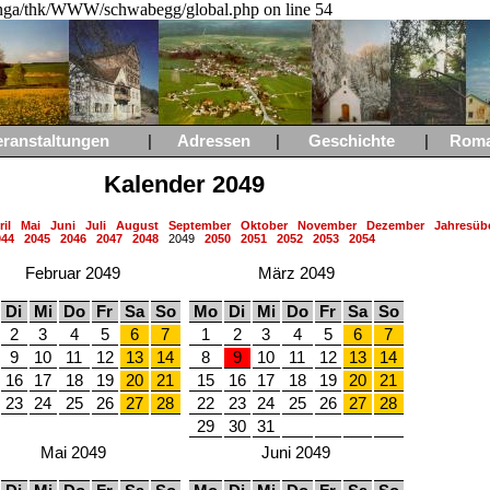
a/thk/WWW/schwabegg/global.php on line 54
eranstaltungen
|
Adressen
|
Geschichte
|
Rom
Kalender 2049
il
Mai
Juni
Juli
August
September
Oktober
November
Dezember
Jahresübe
044
2045
2046
2047
2048
2049
2050
2051
2052
2053
2054
Februar 2049
März 2049
Di
Mi
Do
Fr
Sa
So
Mo
Di
Mi
Do
Fr
Sa
So
2
3
4
5
6
7
1
2
3
4
5
6
7
9
10
11
12
13
14
8
9
10
11
12
13
14
16
17
18
19
20
21
15
16
17
18
19
20
21
23
24
25
26
27
28
22
23
24
25
26
27
28
29
30
31
Mai 2049
Juni 2049