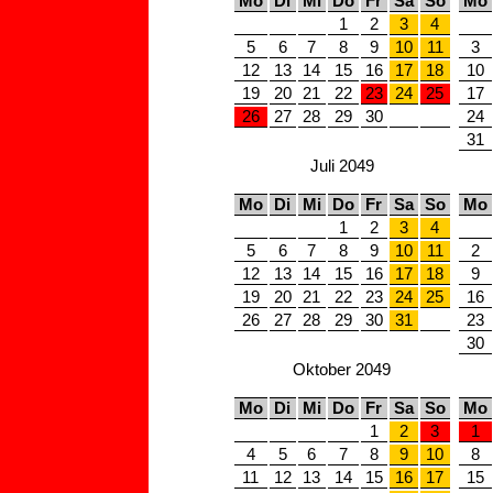
Mo
Di
Mi
Do
Fr
Sa
So
Mo
1
2
3
4
5
6
7
8
9
10
11
3
12
13
14
15
16
17
18
10
19
20
21
22
23
24
25
17
26
27
28
29
30
24
31
Juli 2049
Mo
Di
Mi
Do
Fr
Sa
So
Mo
1
2
3
4
5
6
7
8
9
10
11
2
12
13
14
15
16
17
18
9
19
20
21
22
23
24
25
16
26
27
28
29
30
31
23
30
Oktober 2049
Mo
Di
Mi
Do
Fr
Sa
So
Mo
1
2
3
1
4
5
6
7
8
9
10
8
11
12
13
14
15
16
17
15