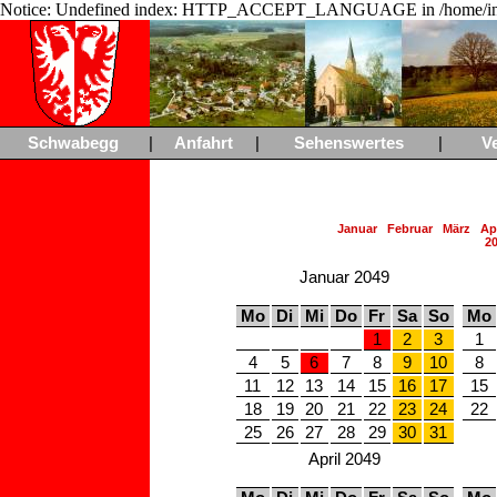
Notice: Undefined index: HTTP_ACCEPT_LANGUAGE in /home/ing
Schwabegg
|
Anfahrt
|
Sehenswertes
|
V
Januar
Februar
März
Apr
2
Januar 2049
Mo
Di
Mi
Do
Fr
Sa
So
Mo
1
2
3
1
4
5
6
7
8
9
10
8
11
12
13
14
15
16
17
15
18
19
20
21
22
23
24
22
25
26
27
28
29
30
31
April 2049