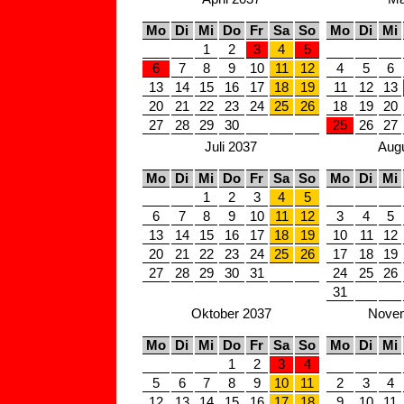
Mo
Di
Mi
Do
Fr
Sa
So
Mo
Di
Mi
1
2
3
4
5
6
7
8
9
10
11
12
4
5
6
13
14
15
16
17
18
19
11
12
13
20
21
22
23
24
25
26
18
19
20
27
28
29
30
25
26
27
Juli 2037
Aug
Mo
Di
Mi
Do
Fr
Sa
So
Mo
Di
Mi
1
2
3
4
5
6
7
8
9
10
11
12
3
4
5
13
14
15
16
17
18
19
10
11
12
20
21
22
23
24
25
26
17
18
19
27
28
29
30
31
24
25
26
31
Oktober 2037
Novem
Mo
Di
Mi
Do
Fr
Sa
So
Mo
Di
Mi
1
2
3
4
5
6
7
8
9
10
11
2
3
4
12
13
14
15
16
17
18
9
10
11