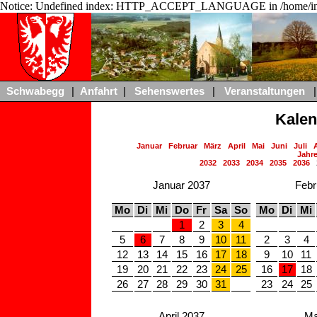
Notice: Undefined index: HTTP_ACCEPT_LANGUAGE in /home/ing
Schwabegg
|
Anfahrt
|
Sehenswertes
|
Veranstaltungen
|
Kalen
Januar
Februar
März
April
Mai
Juni
Juli
Jahre
2032
2033
2034
2035
2036
Januar 2037
Febr
Mo
Di
Mi
Do
Fr
Sa
So
Mo
Di
Mi
1
2
3
4
5
6
7
8
9
10
11
2
3
4
12
13
14
15
16
17
18
9
10
11
19
20
21
22
23
24
25
16
17
18
26
27
28
29
30
31
23
24
25
April 2037
Ma