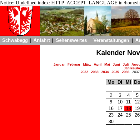
Notice: Undefined index: HTTP_ACCEPT_LANGUAGE in /home/ing
Schwabegg
|
Anfahrt
|
Sehenswertes
|
Veranstaltungen
|
A
Kalender No
Januar
Februar
März
April
Mai
Juni
Juli
Augu
Jahresübe
2032
2033
2034
2035
2036
203
Mo
Di
Mi
D
2
3
4
5
9
10
11
12
16
17
18
19
23
24
25
26
30