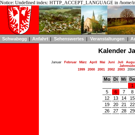
Notice: Undefined index: HTTP_ACCEPT_LANGUAGE in /home/ing
Schwabegg
|
Anfahrt
|
Sehenswertes
|
Veranstaltungen
|
A
Kalender J
Januar
Februar
März
April
Mai
Juni
Juli
Augu
Jahresübe
1999
2000
2001
2002
2003
200
Mo
Di
Mi
D
1
5
6
7
8
12
13
14
15
19
20
21
22
26
27
28
29