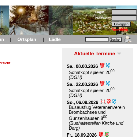
Login:
Passwort:
Anmelden
an
|
Ortsplan
|
Lädle
Aktuelle Termine
rsicht
Sa., 08.08.2026
00
Schafkopf spielen 20
(DGH)
Sa., 22.08.2026
00
Schafkopf spielen 20
(DGH)
So., 06.09.2026
Busausflug Veteranenverein
Brombachsee und
00
Gunzenhausen 8
(Bushaltestellen Kirche und
Berg)
Fr., 18.09.2026