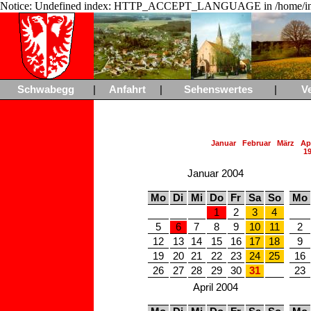
Notice: Undefined index: HTTP_ACCEPT_LANGUAGE in /home/ing
Schwabegg
|
Anfahrt
|
Sehenswertes
|
V
Januar
Februar
März
Apr
1
Januar 2004
Mo
Di
Mi
Do
Fr
Sa
So
Mo
1
2
3
4
5
6
7
8
9
10
11
2
12
13
14
15
16
17
18
9
19
20
21
22
23
24
25
16
26
27
28
29
30
31
23
April 2004