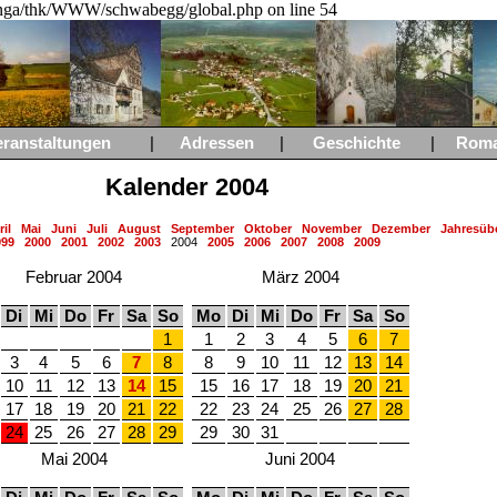
a/thk/WWW/schwabegg/global.php on line 54
eranstaltungen
|
Adressen
|
Geschichte
|
Rom
Kalender 2004
il
Mai
Juni
Juli
August
September
Oktober
November
Dezember
Jahresübe
999
2000
2001
2002
2003
2004
2005
2006
2007
2008
2009
Februar 2004
März 2004
Di
Mi
Do
Fr
Sa
So
Mo
Di
Mi
Do
Fr
Sa
So
1
1
2
3
4
5
6
7
3
4
5
6
7
8
8
9
10
11
12
13
14
10
11
12
13
14
15
15
16
17
18
19
20
21
17
18
19
20
21
22
22
23
24
25
26
27
28
24
25
26
27
28
29
29
30
31
Mai 2004
Juni 2004