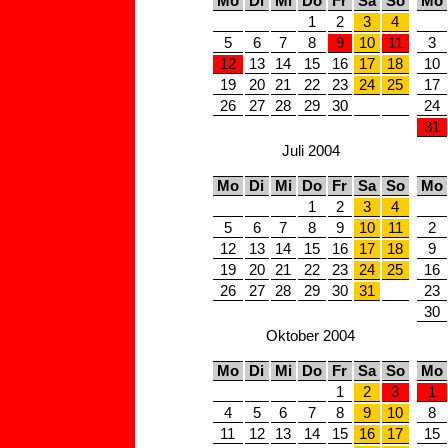
Mo
Di
Mi
Do
Fr
Sa
So
Mo
1
2
3
4
5
6
7
8
9
10
11
3
12
13
14
15
16
17
18
10
19
20
21
22
23
24
25
17
26
27
28
29
30
24
31
Juli 2004
Mo
Di
Mi
Do
Fr
Sa
So
Mo
1
2
3
4
5
6
7
8
9
10
11
2
12
13
14
15
16
17
18
9
19
20
21
22
23
24
25
16
26
27
28
29
30
31
23
30
Oktober 2004
Mo
Di
Mi
Do
Fr
Sa
So
Mo
1
2
3
1
4
5
6
7
8
9
10
8
11
12
13
14
15
16
17
15