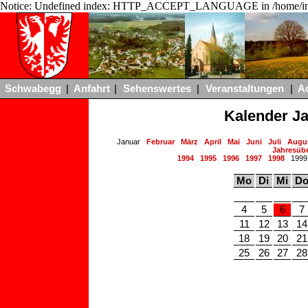
Notice: Undefined index: HTTP_ACCEPT_LANGUAGE in /home/ing
Schwabegg
|
Anfahrt
|
Sehenswertes
|
Veranstaltungen
|
A
Kalender J
Januar
Februar
März
April
Mai
Juni
Juli
Augu
Jahresübe
1994
1995
1996
1997
1998
199
Mo
Di
Mi
D
4
5
6
7
11
12
13
14
18
19
20
21
25
26
27
28