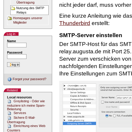
Übertragung
nicht jeder darf, muss vorher
Nutzung des SMTP
Relays
Eine kurze Anleitung wie da
Homepages unserer
Thunderbird
erstellt:
Mitglieder
SMTP-Server einstellen
Log in
Name
Der SMTP-Host für das SMTP
relay.augusta.de mit Port
25.
Password
Server zum verschicken von E
nachfolgenden Einstellunge
Ihre Einstellungen zum SMT
Forgot your password?
Related
Local resources
Greylisting - Oder wie
reduziere ich meine Spam-
Belastung
Services
Sichere E-Mail-
Übertragung
Einrichtung eines Web
Counters