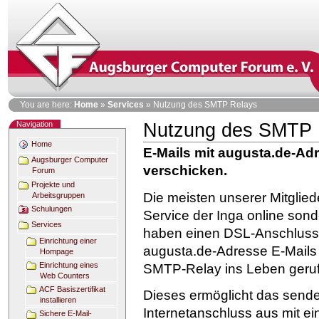
Skip
to
content
Personal
You are here:
Home
»
Services
»
Nutzung des SMTP Relays
tools
Navigation
Nutzung des SMTP 
Document
Actions
Home
E-Mails mit augusta.de-Ad
Augsburger Computer
verschicken.
Forum
Projekte und
Die meisten unserer Mitglied
Arbeitsgruppen
Schulungen
Service der Inga online sond
Services
haben einen DSL-Anschluss.
Einrichtung einer
augusta.de-Adresse E-Mails
Hompage
Einrichtung eines
SMTP-Relay ins Leben geru
Web Counters
ACF Basiszertifikat
Dieses ermöglicht das sende
installieren
Internetanschluss aus mit e
Sichere E-Mail-