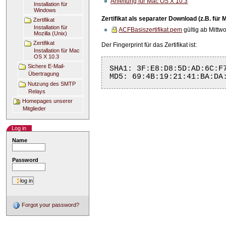
Anleitung für Mac OS X 10.3
Installation für
Windows
Zertifikat als separater Download (z.B. für
Zertifikat
Installation für
ACFBasiszertifikat.pem
gültig ab Mittwo
Mozilla (Unix)
Zertifikat
Der Fingerprint für das Zertifikat ist:
Installation für Mac
OS X 10.3
Sichere E-Mail-
SHA1: 3F:E8:D8:5D:AD:6C:F7
Übertragung
Nutzung des SMTP
Relays
Homepages unserer
Mitglieder
Log in
Name
Password
Forgot your password?