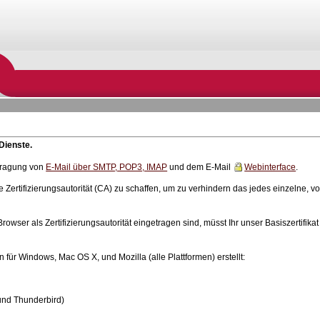
-Dienste.
rtragung von
E-Mail über SMTP, POP3, IMAP
und dem E-Mail
Webinterface
.
ertifizierungsautorität (CA) zu schaffen, um zu verhindern das jedes einzelne, vo
owser als Zertifizierungsautorität eingetragen sind, müsst Ihr unser Basiszertifik
 für Windows, Mac OS X, und Mozilla (alle Plattformen) erstellt:
 und Thunderbird)