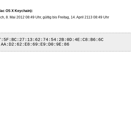
 Mac OS X Keychain):
ch, 8. Mai 2012 08:49 Uhr, gültig bis Freitag, 14. April 2113 08:49 Uhr
:5F:BC:27:13:62:74:54:2B:0D:4E:C8:B6:6C
