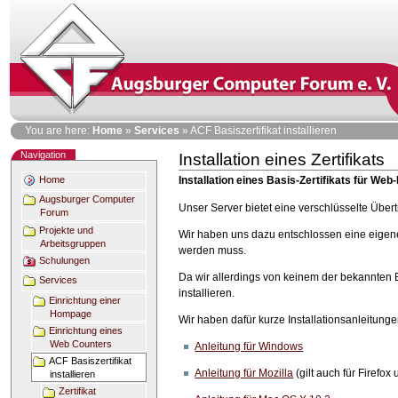
Skip
to
content
Personal
You are here:
Home
»
Services
»
ACF Basiszertifikat installieren
tools
Navigation
Installation eines Zertifikats
Document
Actions
Home
Installation eines Basis-Zertifikats für Web
Augsburger Computer
Unser Server bietet eine verschlüsselte Übe
Forum
Projekte und
Wir haben uns dazu entschlossen eine eigene Z
Arbeitsgruppen
werden muss.
Schulungen
Da wir allerdings von keinem der bekannten Br
Services
installieren.
Einrichtung einer
Hompage
Wir haben dafür kurze Installationsanleitungen
Einrichtung eines
Web Counters
Anleitung für Windows
ACF Basiszertifikat
Anleitung für Mozilla
(gilt auch für Firefox
installieren
Zertifikat