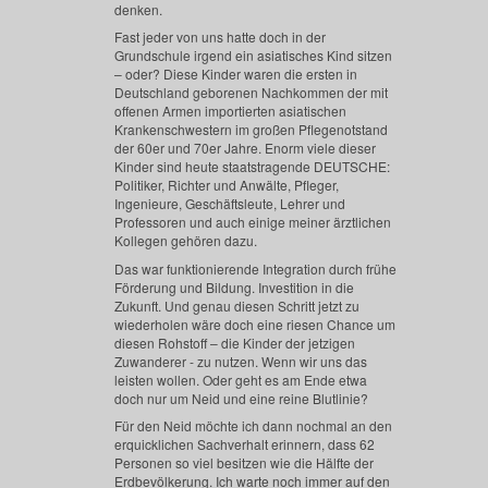
denken.
Fast jeder von uns hatte doch in der
Grundschule irgend ein asiatisches Kind sitzen
– oder? Diese Kinder waren die ersten in
Deutschland geborenen Nachkommen der mit
offenen Armen importierten asiatischen
Krankenschwestern im großen Pflegenotstand
der 60er und 70er Jahre. Enorm viele dieser
Kinder sind heute staatstragende DEUTSCHE:
Politiker, Richter und Anwälte, Pfleger,
Ingenieure, Geschäftsleute, Lehrer und
Professoren und auch einige meiner ärztlichen
Kollegen gehören dazu.
Das war funktionierende Integration durch frühe
Förderung und Bildung. Investition in die
Zukunft. Und genau diesen Schritt jetzt zu
wiederholen wäre doch eine riesen Chance um
diesen Rohstoff – die Kinder der jetzigen
Zuwanderer - zu nutzen. Wenn wir uns das
leisten wollen. Oder geht es am Ende etwa
doch nur um Neid und eine reine Blutlinie?
Für den Neid möchte ich dann nochmal an den
erquicklichen Sachverhalt erinnern, dass 62
Personen so viel besitzen wie die Hälfte der
Erdbevölkerung. Ich warte noch immer auf den