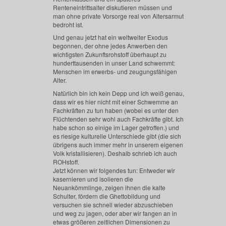
Renteneintrittsalter diskutieren müssen und
man ohne private Vorsorge real von Altersarmut
bedroht ist.
Und genau jetzt hat ein weltweiter Exodus
begonnen, der ohne jedes Anwerben den
wichtigsten Zukunftsrohstoff überhaupt zu
hunderttausenden in unser Land schwemmt:
Menschen im erwerbs- und zeugungsfähigen
Alter.
Natürlich bin ich kein Depp und ich weiß genau,
dass wir es hier nicht mit einer Schwemme an
Fachkräften zu tun haben (wobei es unter den
Flüchtenden sehr wohl auch Fachkräfte gibt. Ich
habe schon so einige im Lager getroffen.) und
es riesige kulturelle Unterschiede gibt (die sich
übrigens auch immer mehr in unserem eigenen
Volk kristallisieren). Deshalb schrieb ich auch
ROHstoff.
Jetzt können wir folgendes tun: Entweder wir
kasernieren und isolieren die
Neuankömmlinge, zeigen ihnen die kalte
Schulter, fördern die Ghettobildung und
versuchen sie schnell wieder abzuschieben
und weg zu jagen, oder aber wir fangen an in
etwas größeren zeitlichen Dimensionen zu