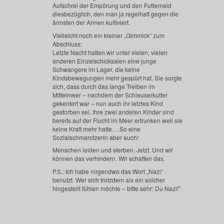
Aufschrei der Empörung und den Futterneid
diesbezüglich, den man ja regelhaft gegen die
ärmsten der Armen kultiviert.
Vielleicht noch ein kleiner „Gimmick“ zum
Abschluss:
Letzte Nacht hatten wir unter vielen, vielen
anderen Einzelschicksalen eine junge
Schwangere im Lager, die keine
Kindsbewegungen mehr gespürt hat. Sie sorgte
sich, dass durch das lange Treiben im
Mittelmeer – nachdem der Schleuserkutter
gekentert war – nun auch ihr letztes Kind
gestorben sei. Ihre zwei anderen Kinder sind
bereits auf der Flucht im Meer ertrunken weil sie
keine Kraft mehr hatte….So eine
Sozialschmarotzerin aber auch!
Menschen leiden und sterben. Jetzt. Und wir
können das verhindern. Wir schaffen das.
P.S.: Ich habe nirgendwo das Wort „Nazi“
benutzt. Wer sich trotzdem als ein solcher
hingestellt fühlen möchte – bitte sehr: Du Nazi!"