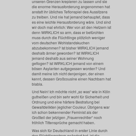
unseren Grenzen krepieren zu lassen und sie
die enorme Herausforderung angenommen hat
anstatt ihr übliches Teflonspiel des Aussitzens
zu treiben. Und nie hat jemand behauptet, dass
es eine leichte Herausforderung wäre. Und sind
wir doch mal ehrlich: Wer von all den Hetzern ist
denn WIRKLICH so arm, dass er befürchten
muss durch die Flüchtlinge plötzlich weniger
vom deutschen Wohlstandskuchen
abzubekommen? Ist bisher WIRKLICH jemand
deshalb ärmer geworden? Ist WIRKLICH
jemand deshalb aus seiner Wohnung
geflogen? Ist WIRKLICH jemand von einem
bösen Asylanten aufgegessen worden? Und
damit meine ich nicht denjenigen, der einen
kennt, dessen Großcousine einen Nachbarn hat
blabla.
Und Nein! Ich möchte nicht „so was“ wie in Köln
gutheißen und bin sehr wohl für Sicherheit und
Ordnung und eine härtere Bestrafung bei
Gewaltdelikten jeglicher Couleur. Übrigens war
ich schon bekennender Feminist als der
Großteil der jetzigen „Frauenrechtler“ noch
fröhlich Tittensprüche gemacht haben.
Was sich für Deutschland in erster Linie durch
den Flüchtlingsstrom geändert hat, ist die