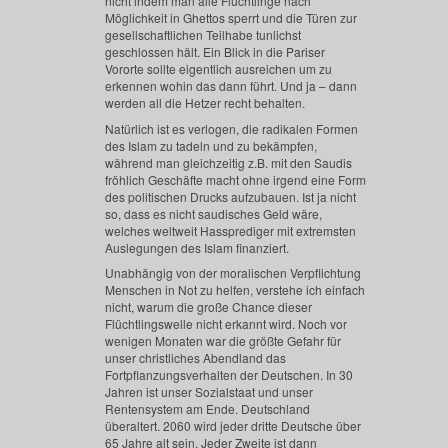
nicht indem man alle Flüchtlinge nach
Möglichkeit in Ghettos sperrt und die Türen zur
gesellschaftlichen Teilhabe tunlichst
geschlossen hält. Ein Blick in die Pariser
Vororte sollte eigentlich ausreichen um zu
erkennen wohin das dann führt. Und ja – dann
werden all die Hetzer recht behalten.
Natürlich ist es verlogen, die radikalen Formen
des Islam zu tadeln und zu bekämpfen,
während man gleichzeitig z.B. mit den Saudis
fröhlich Geschäfte macht ohne irgend eine Form
des politischen Drucks aufzubauen. Ist ja nicht
so, dass es nicht saudisches Geld wäre,
welches weltweit Hassprediger mit extremsten
Auslegungen des Islam finanziert.
Unabhängig von der moralischen Verpflichtung
Menschen in Not zu helfen, verstehe ich einfach
nicht, warum die große Chance dieser
Flüchtlingswelle nicht erkannt wird. Noch vor
wenigen Monaten war die größte Gefahr für
unser christliches Abendland das
Fortpflanzungsverhalten der Deutschen. In 30
Jahren ist unser Sozialstaat und unser
Rentensystem am Ende. Deutschland
überaltert. 2060 wird jeder dritte Deutsche über
65 Jahre alt sein. Jeder Zweite ist dann