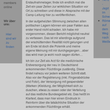
Erstaufnahmelager, finde ich endlich mal die
members
-
Zeit ein paar Zeilen zur wirklichen Situation vor
online
Jagd
Ort zu schreiben und di
ese in Absprache mit der
im
Camp-Leitung hier zu veröffentlichen.
Schw
Röme
Wir über
In der aufgeheizten Stimmung zwischen allen
uns:
auf
politischen Lagern können ein paar Fakten aus
dem
erster Hand nicht schaden. Ich habe mir
Weg
vorgenommen, diesen Bericht möglichst neutral
Hier
nach
zu verfassen. Das ist mir allerdings aufgrund
sind wir
Weiß
der erschütternden Realität nicht gelungen und
zu
am Ende ist doch die Polemik und meine
finden
eigene Meinung mit mir durchgegangen…aber
das wird man ja wohl noch sagen dürfen…
Ich bin zur Zeit als Arzt für die medizinische
Erstversorgung der neu in Deutschland
ankommenden Flüchtlinge zuständig. Diese
findet nahezu vor jedem weiteren Schritt statt.
Also vor der Registrierung (inkl. Fingerabdrücke
und Foto!), der Versorgung mit gespendeter
(Marken-)Kleidung, der Möglichkeit sich zu
duschen, etwas zu essen oder der Verteilung
auf das restliche Bundesgebiet etc. Das heißt im
Klartext, dass man hier einen Eindruck in
Reinform über die tatsächliche Situation der
ankommenden Flüchtlinge erhält.