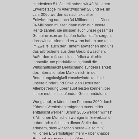
mindestens 51. Aktuell haben wir 49 Millionen
Erwerbstätige im Alter zwischen 20 und 64. Im
Jahr 2060 werden es nach aktueller
Entwicklung nur noch 34 Millionen sein. Diese
34 Millionen müssen dann nicht nur unsere
Rente zahlen, sie müssen auch unser gesamtes
Gemeinwesen am Laufen halten, dafür sorgen,
dass wir satt sind und es warm haben und uns
im Zweifel auch den Hintern abwischen und uns
das Erbrochene aus dem Gesicht waschen.
Außerdem müssen sie natürlich weiterhin
innovativ und produktiv sein, damit die
Wirtschaftsmacht Deutschland auf dem Parkett
des internationalen Markts nicht in der
Bedeutungslosigkeit verschwindet und sich
unsere Kinder und Enkel den Luxus der
Altenbetreuung überhaupt leisten können, bei
immer mehr zu stopfenden Greisenmäulern.
Wer glaubt, er könne dem Dilemma 2060 durch
früheres Versterben entgehen muss leider
enttäuscht werden: Schon 2035 werden wir fast
8 Millionen Menschen weniger im Erwerbsalter
haben. Ich möchte an dieser Stelle daran
erinnern, dass wir schon heute – also mit 8
Millionen Erwerbstätigen mehr – über knappe
Rentenkassen und ein späteres