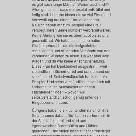
es gibt auch junge Männer. Warum auch nicht?
Allen gemein ist, dass sie absolut entkräftet und
fertig sind. Ich habe bisher nie so viel Elend und
Verzweiflung auf einem Haufen gesehen.
Neulich haben wir zum Beispiel eine Frau
versorgt, deren Beine komplett verbrannt waren.
Keine Ahnung wie sie es überhaupt bis zu uns
geschafft hat. Wir haben allein eine halbe
Stunde gebraucht, um die festgeklebten,
schmutzigen und stinkenden Verbände von den
vereiterten Wunden zu lösen. Da war aber kein
Klagen und da war keine Anspruchshaltung.
Diese Frau hat Dankbarkeit ausgestrahlt, weil
sie endlich in Sicherheit ist und sich jemand um
sie kümmert. Selbstverständlich ist sie nur ein
Beispiel. Und selbstverständlich lassen sich mit
Sicherheit auch Arschlöcher unter den
Flüchtenden finden – wovon wir
selbstverständlich schon genug unter den
Eingeborenen haben.
Übrigens haben die Flüchtenden natürlich ihre
Smartphones dabei. „Die“ haben vorher nicht in
der Steinzeit gelebt und sind aus
irgendwelchen Buschhütten und Höhlen
gekrochen. Und vielen ist es zunächst wichtiger
ihre Handys aufzuladen, als etwas zu Essen zu