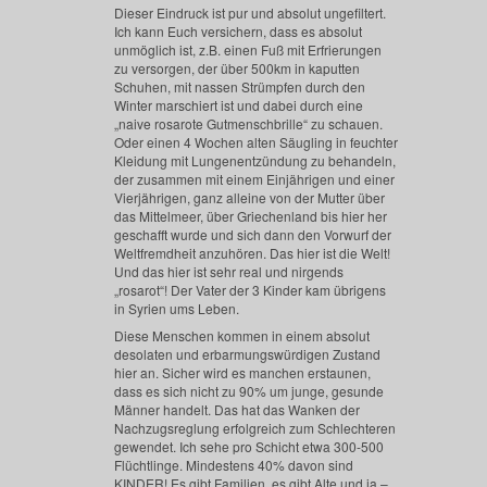
Dieser Eindruck ist pur und absolut ungefiltert.
Ich kann Euch versichern, dass es absolut
unmöglich ist, z.B. einen Fuß mit Erfrierungen
zu versorgen, der über 500km in kaputten
Schuhen, mit nassen Strümpfen durch den
Winter marschiert ist und dabei durch eine
„naive rosarote Gutmenschbrille“ zu schauen.
Oder einen 4 Wochen alten Säugling in feuchter
Kleidung mit Lungenentzündung zu behandeln,
der zusammen mit einem Einjährigen und einer
Vierjährigen, ganz alleine von der Mutter über
das Mittelmeer, über Griechenland bis hier her
geschafft wurde und sich dann den Vorwurf der
Weltfremdheit anzuhören. Das hier ist die Welt!
Und das hier ist sehr real und nirgends
„rosarot“! Der Vater der 3 Kinder kam übrigens
in Syrien ums Leben.
Diese Menschen kommen in einem absolut
desolaten und erbarmungswürdigen Zustand
hier an. Sicher wird es manchen erstaunen,
dass es sich nicht zu 90% um junge, gesunde
Männer handelt. Das hat das Wanken der
Nachzugsreglung erfolgreich zum Schlechteren
gewendet. Ich sehe pro Schicht etwa 300-500
Flüchtlinge. Mindestens 40% davon sind
KINDER! Es gibt Familien, es gibt Alte und ja –