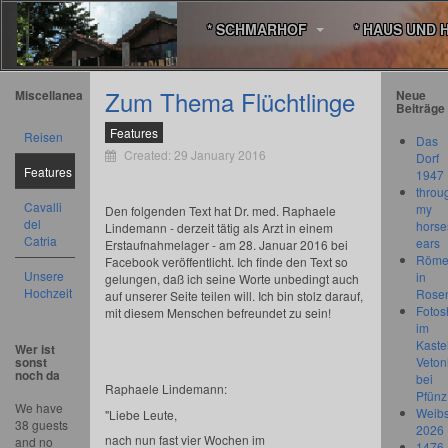
* SCHMARHOF
* HAUS UND 
Zum Thema Flüchtlinge
Miscellanea
Neue
Beiträge
Features
Reisen
Das
Created: 29 January 2016
Dorf
Features
1947
throu
Cavalli
my
Den folgenden Text hat Dr. med. Raphaele
del
horse
Lindemann - derzeit tätig als Arzt in einem
Catria
ears
Erstaufnahmelager - am 28. Januar 2016 bei
Römer
Facebook veröffentlicht. Ich finde den Text so
Unsere
in
gelungen, daß ich seine Worte unbedingt auch
Hochzeit
Rose
auf unserer Seite teilen will. Ich bin stolz darauf,
Fotos
mit diesem Menschen befreundet zu sein!
im
Kastel
Wer ist
sonst
Veton
noch da
bei
Raphaele Lindemann:
Pfünz
We have
Weibs
"Liebe Leute,
38 guests
2026
nach nun fast vier Wochen im
and no
1476