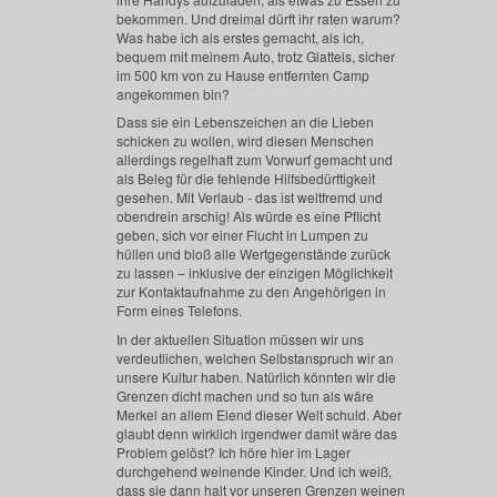
bekommen. Und dreimal dürft ihr raten warum?
Was habe ich als erstes gemacht, als ich,
bequem mit meinem Auto, trotz Glatteis, sicher
im 500 km von zu Hause entfernten Camp
angekommen bin?
Dass sie ein Lebenszeichen an die Lieben
schicken zu wollen, wird diesen Menschen
allerdings regelhaft zum Vorwurf gemacht und
als Beleg für die fehlende Hilfsbedürftigkeit
gesehen. Mit Verlaub - das ist weltfremd und
obendrein arschig! Als würde es eine Pflicht
geben, sich vor einer Flucht in Lumpen zu
hüllen und bloß alle Wertgegenstände zurück
zu lassen – inklusive der einzigen Möglichkeit
zur Kontaktaufnahme zu den Angehörigen in
Form eines Telefons.
In der aktuellen Situation müssen wir uns
verdeutlichen, welchen Selbstanspruch wir an
unsere Kultur haben. Natürlich könnten wir die
Grenzen dicht machen und so tun als wäre
Merkel an allem Elend dieser Welt schuld. Aber
glaubt denn wirklich irgendwer damit wäre das
Problem gelöst? Ich höre hier im Lager
durchgehend weinende Kinder. Und ich weiß,
dass sie dann halt vor unseren Grenzen weinen