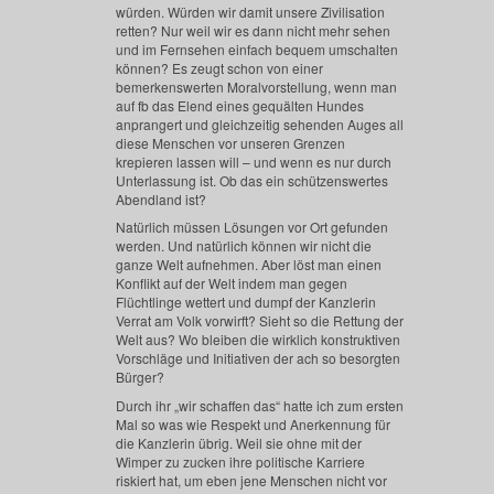
würden. Würden wir damit unsere Zivilisation
retten? Nur weil wir es dann nicht mehr sehen
und im Fernsehen einfach bequem umschalten
können? Es zeugt schon von einer
bemerkenswerten Moralvorstellung, wenn man
auf fb das Elend eines gequälten Hundes
anprangert und gleichzeitig sehenden Auges all
diese Menschen vor unseren Grenzen
krepieren lassen will – und wenn es nur durch
Unterlassung ist. Ob das ein schützenswertes
Abendland ist?
Natürlich müssen Lösungen vor Ort gefunden
werden. Und natürlich können wir nicht die
ganze Welt aufnehmen. Aber löst man einen
Konflikt auf der Welt indem man gegen
Flüchtlinge wettert und dumpf der Kanzlerin
Verrat am Volk vorwirft? Sieht so die Rettung der
Welt aus? Wo bleiben die wirklich konstruktiven
Vorschläge und Initiativen der ach so besorgten
Bürger?
Durch ihr „wir schaffen das“ hatte ich zum ersten
Mal so was wie Respekt und Anerkennung für
die Kanzlerin übrig. Weil sie ohne mit der
Wimper zu zucken ihre politische Karriere
riskiert hat, um eben jene Menschen nicht vor