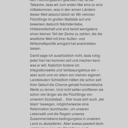
Tatsache, dass wir zum ersten Mal eins zu eins
mitbekommen, was in den armen Ländern
dieser Welt absolut üblich ist: Wir nehmen
Flüchtlinge im großen Maßstab auf und
beweisen dadurch Nächstenliebe,
Hilfsbereitschaft und sind bereit wenigstens
einen kleinen Teil der Zeche zu zahlen, die die
westliche Welt mit ihrer Außen- und
Wirtschaftspolitik arrogant hat anschreiben
lassen.
Damit sage ich ausdrücklich nicht, dass ruhig
jeder hier her kommen soll und machen kann
was er will. Natürlich fordere ich
Integrationswille und Verfassungstreue ein –
aber auch und vor allem von meinen eigenen
Landsleuten! Schließlich hätten die schon seit
ihrer Geburt die Chance gehabt humanistische
Werte zu lernen. Und nicht selten profitieren sie
schon viel länger als die Flüchtlinge von
unserem Sozialstaat… Klar muss sich auch „der
Islam“ bewegen, möglicherweise eine
Reformation durchlaufen, um unseren
Lebensstil und die Regeln unseres
Zusammenlebens bedingungslos in unserem
Land zu akzeptieren. Aber sowas passiert doch