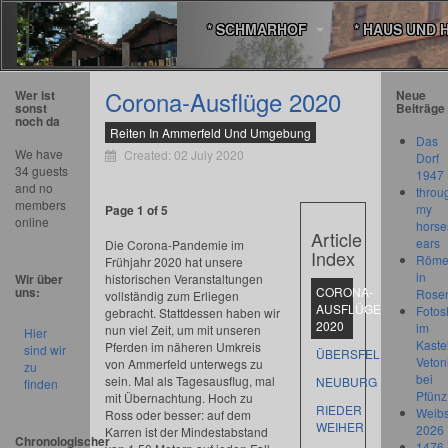
* SCHMARHOF
* HAUS UND 
Corona-Ausflüge 2020
Wer ist
Neue
sonst
Beiträge
noch da
Reiten In Ammerfeld Und Umgebung
Das
We have
Created: 02 July 2020
Dorf
34 guests
1947
and no
throu
members
my
Page 1 of 5
online
horse
Article
ears
Die Corona-Pandemie im
Index
Römer
Frühjahr 2020 hat unsere
in
Wir über
historischen Veranstaltungen
uns:
CORONA-
Rose
vollständig zum Erliegen
AUSFLÜGE
Fotos
gebracht. Stattdessen haben wir
2020
im
nun viel Zeit, um mit unseren
Hier
Kastel
Pferden im näheren Umkreis
sind wir
ÜBERSFELD
Veton
von Ammerfeld unterwegs zu
zu
bei
sein. Mal als Tagesausflug, mal
NEUBURG
finden
Pfünz
mit Übernachtung. Hoch zu
RIEDER
Weibs
Ross oder besser: auf dem
WEIHER
2026
Karren ist der Mindestabstand
Chronologischer
1476