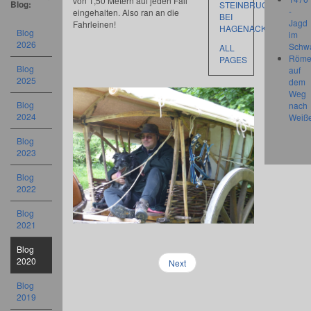
von 1,50 Metern auf jeden Fall
Blog:
STEINBRUCH
-
eingehalten. Also ran an die
BEI
Jagd
Fahrleinen!
HAGENACKER
Blog
im
2026
Schw
ALL
Röme
PAGES
Blog
auf
2025
dem
Weg
Blog
nach
2024
Weiß
Blog
2023
Blog
2022
Blog
2021
Blog
2020
Next
Blog
2019