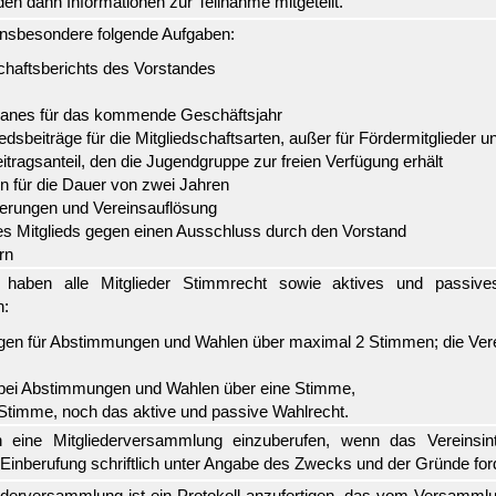
rden dann Informationen zur Teilnahme mitgeteilt.
insbesondere folgende Aufgaben:
aftsberichts des Vorstandes
anes für das kommende Geschäftsjahr
edsbeiträge für die Mitgliedschaftsarten, außer für Fördermitglieder u
ragsanteil, den die Jugendgruppe zur freien Verfügung erhält
 für die Dauer von zwei Jahren
erungen und Vereinsauflösung
es Mitglieds gegen einen Ausschluss durch den Vorstand
rn
g haben alle Mitglieder Stimmrecht sowie aktives und passive
n:
ügen für Abstimmungen und Wahlen über maximal 2 Stimmen; die Vere
n bei Abstimmungen und Wahlen über eine Stimme,
Stimme, noch das aktive und passive Wahlrecht.
h eine Mitgliederversammlung einzuberufen, wenn das Vereinsin
 Einberufung schriftlich unter Angabe des Zwecks und der Gründe for
ederversammlung ist ein Protokoll anzufertigen, das vom Versammlun