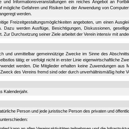
 und Informationsveranstaltungen ein reiches Angebot an Fortbil
auf mögliche Gefahren und Risiken bei der Anwendung von Compu
 angeregt werden.
ge Freizeitgestaltungsmöglichkeiten angeboten, um einen Ausglei
n. Dazu werden Ausflüge, Besichtigungen, Diskussionen, gesellige
t. Zur Durchsetzung seiner Ziele arbeitet der Verein intensiv mit a
lich und unmittelbar gemeinnützige Zwecke im Sinne des Abschnitt
bstlos tätig; er verfolgt nicht in erster Linie eigenwirtschaftliche Zw
endet werden. Die Mitglieder erhalten keine Zuwendungen aus Mit
Zweck des Vereins fremd sind oder durch unverhältnismäßig hohe V
s Kalenderjahr.
atürliche Person und jede juristische Person des privaten und öffent
 unterschieden:
glied kann an allen Vereinsaktivitäten teilnehmen und die Infrastrukt