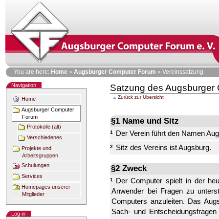
Skip
to
content
Personal
You are here:
Home
»
Augsburger Computer Forum
»
Vereinssatzung
tools
Navigation
Satzung des Augsburger 
Zurück zur Übersicht
Home
Augsburger Computer
Forum
§1 Name und Sitz
Protokolle (alt)
Der Verein führt den Namen Au
1
Verschiedenes
Sitz des Vereins ist Augsburg.
2
Projekte und
Arbeitsgruppen
Schulungen
§2 Zweck
Services
Der Computer spielt in der heu
1
Homepages unserer
Anwender bei Fragen zu unterst
Mitglieder
Computers anzuleiten. Das Aug
Sach- und Entscheidungsfragen 
Log in