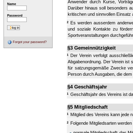
Anwender durch Kurse, Vorträge
Name
Darüber hinaus soll besonders 
kritischen und sinnvollen Einsatz
Password
Es werden ausserdem anderweiti
2
und soziale Kontakte zu förder
Sportveranstaltungen durchgeführ
Forgot your password?
§3 Gemeinnützigkeit
Der Verein verfolgt ausschließ
1
Abgabenordnung. Der Verein ist sel
für satzungsgemäße Zwecke verw
Person durch Ausgaben, die dem 
§4 Geschäftsjahr
Geschäftsjahr des Vereins ist da
1
§5 Mitgliedschaft
Mitglied des Vereins kann jede n
1
Folgende Mitgliedsarten werden
2
normale Mitgliedschaft; das Mit