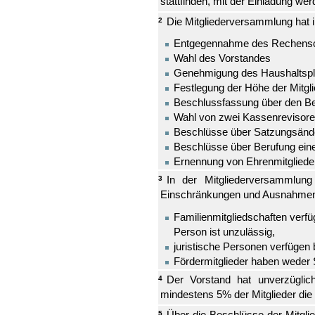
stattfinden, mit der Einladung we
Die Mitgliederversammlung hat 
2
Entgegennahme des Rechensch
Wahl des Vorstandes
Genehmigung des Haushaltspl
Festlegung der Höhe der Mitgli
Beschlussfassung über den Beit
Wahl von zwei Kassenrevisoren
Beschlüsse über Satzungsänd
Beschlüsse über Berufung ein
Ernennung von Ehrenmitgliede
In der Mitgliederversammlun
3
Einschränkungen und Ausnahme
Familienmitgliedschaften verf
Person ist unzulässig,
juristische Personen verfüge
Fördermitglieder haben weder 
Der Vorstand hat unverzüglic
4
mindestens 5% der Mitglieder die
Über die Beschlüsse der Mitgli
5