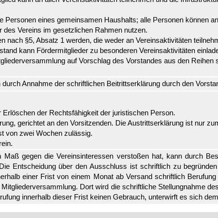
re Personen eines gemeinsamen Haushalts; alle Personen können an a
tur des Vereins im gesetzlichen Rahmen nutzen.
 nach §5, Absatz 1 werden, die weder an Vereinsaktivitäten teilnehm
stand kann Fördermitglieder zu besonderen Vereinsaktivitäten einlad
itgliederversammlung auf Vorschlag des Vorstandes aus den Reihen se
 durch Annahme der schriftlichen Beitrittserklärung durch den Vorsta
 Erlöschen der Rechtsfähigkeit der juristischen Person.
lärung, gerichtet an den Vorsitzenden. Die Austrittserklärung ist nur 
ist von zwei Wochen zulässig.
ein.
hem Maß gegen die Vereinsinteressen verstoßen hat, kann durch B
ie Entscheidung über den Ausschluss ist schriftlich zu begründen
erhalb einer Frist von einem Monat ab Versand schriftlich Berufung
 Mitgliederversammlung. Dort wird die schriftliche Stellungnahme de
rufung innerhalb dieser Frist keinen Gebrauch, unterwirft es sich de