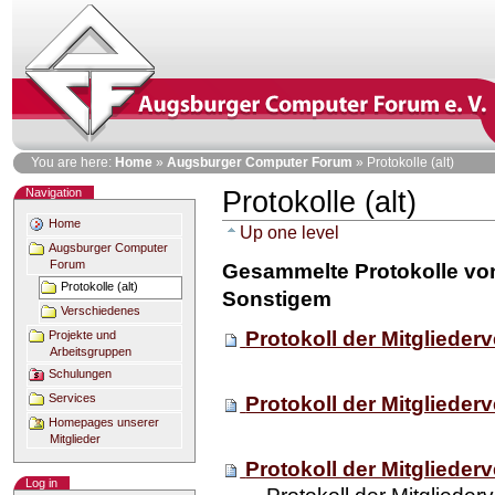
Skip
to
content
Personal
You are here:
Home
»
Augsburger Computer Forum
»
Protokolle (alt)
tools
Navigation
Protokolle (alt)
Home
Up one level
Augsburger Computer
Forum
Gesammelte Protokolle vo
Protokolle (alt)
Sonstigem
Verschiedenes
Protokoll der Mitgliede
Projekte und
Arbeitsgruppen
Schulungen
Services
Protokoll der Mitgliede
Homepages unserer
Mitglieder
Protokoll der Mitgliede
Log in