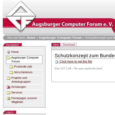
Skip
to
content
Personal
You are here:
Home
»
Augsburger Computer Forum
»
Schutzkonzept zum B
tools
Views
Navigation
View
Download
Home
Schutzkonzept zum Bunde
Document
Augsburger Computer
Actions
Click here to get the file
Forum
Protokolle (alt)
Size
137.2 kB
-
File type
application/pdf
Verschiedenes
Projekte und
Arbeitsgruppen
Schulungen
Services
Homepages unserer
Mitglieder
Log in