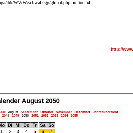
a/thk/WWW/schwabegg/global.php on line 54
http://ww
lender August 2050
Juli
August
September
Oktober
November
Dezember
Jahresübersicht
2048
2049
2050
2051
2052
2053
2054
2055
Mo
Di
Mi
Do
Fr
Sa
So
1
2
3
4
5
6
7