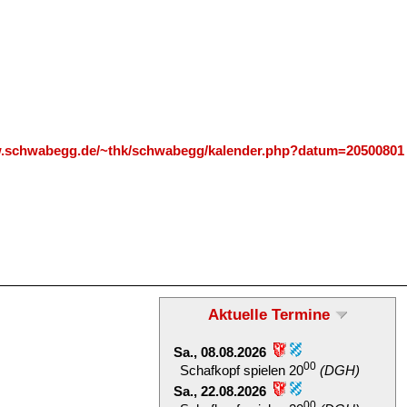
w.schwabegg.de/~thk/schwabegg/kalender.php?datum=20500801
Aktuelle Termine
Sa., 08.08.2026
00
Schafkopf spielen 20
(DGH)
Sa., 22.08.2026
00