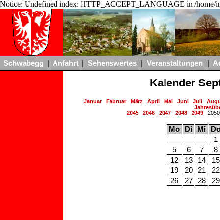
Notice: Undefined index: HTTP_ACCEPT_LANGUAGE in /home/ing
Schwabegg
|
Anfahrt
|
Sehenswertes
|
Veranstaltungen
|
A
Kalender Sep
Januar
Februar
März
April
Mai
Juni
Juli
Augu
Jahresübe
2045
2046
2047
2048
2049
205
Mo
Di
Mi
D
1
5
6
7
8
12
13
14
15
19
20
21
22
26
27
28
29