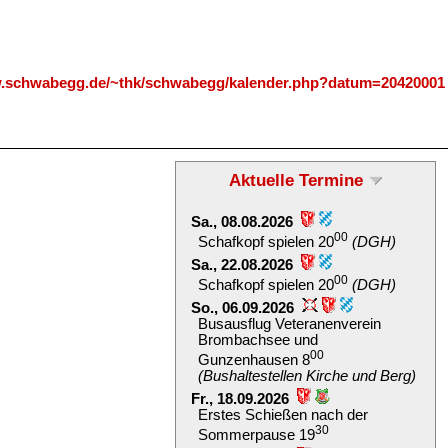
w.schwabegg.de/~thk/schwabegg/kalender.php?datum=20420001
Aktuelle Termine
Sa., 08.08.2026
00
Schafkopf spielen 20
(DGH)
Sa., 22.08.2026
00
Schafkopf spielen 20
(DGH)
So., 06.09.2026
Busausflug Veteranenverein
Brombachsee und
00
Gunzenhausen 8
(Bushaltestellen Kirche und Berg)
Fr., 18.09.2026
Erstes Schießen nach der
30
Sommerpause 19