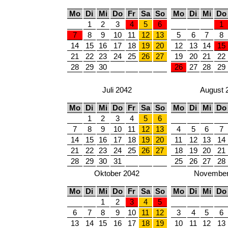
Mo
Di
Mi
Do
Fr
Sa
So
Mo
Di
Mi
Do
1
2
3
4
5
6
1
7
8
9
10
11
12
13
5
6
7
8
14
15
16
17
18
19
20
12
13
14
15
21
22
23
24
25
26
27
19
20
21
22
28
29
30
26
27
28
29
Juli 2042
August 
Mo
Di
Mi
Do
Fr
Sa
So
Mo
Di
Mi
Do
1
2
3
4
5
6
7
8
9
10
11
12
13
4
5
6
7
14
15
16
17
18
19
20
11
12
13
14
21
22
23
24
25
26
27
18
19
20
21
28
29
30
31
25
26
27
28
Oktober 2042
November
Mo
Di
Mi
Do
Fr
Sa
So
Mo
Di
Mi
Do
1
2
3
4
5
6
7
8
9
10
11
12
3
4
5
6
13
14
15
16
17
18
19
10
11
12
13