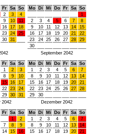
Fr
Sa
So
Mo
Di
Mi
Do
Fr
Sa
So
2
3
4
1
9
10
11
2
3
4
5
6
7
8
16
17
18
9
10
11
12
13
14
15
23
24
25
16
17
18
19
20
21
22
30
31
23
24
25
26
27
28
29
30
2042
September 2042
Fr
Sa
So
Mo
Di
Mi
Do
Fr
Sa
So
1
2
3
1
2
3
4
5
6
7
8
9
10
8
9
10
11
12
13
14
15
16
17
15
16
17
18
19
20
21
22
23
24
22
23
24
25
26
27
28
29
30
31
29
30
 2042
Dezember 2042
Fr
Sa
So
Mo
Di
Mi
Do
Fr
Sa
So
1
2
1
2
3
4
5
6
7
7
8
9
8
9
10
11
12
13
14
14
15
16
15
16
17
18
19
20
21