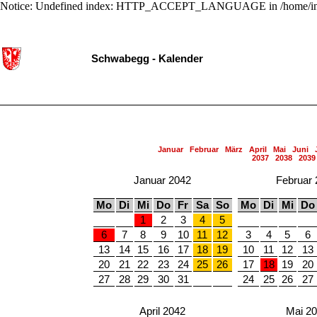
Notice: Undefined index: HTTP_ACCEPT_LANGUAGE in /home/ing
Schwabegg - Kalender
Januar
Februar
März
April
Mai
Juni
2037
2038
2039
Januar 2042
Februar 
Mo
Di
Mi
Do
Fr
Sa
So
Mo
Di
Mi
Do
1
2
3
4
5
6
7
8
9
10
11
12
3
4
5
6
13
14
15
16
17
18
19
10
11
12
13
20
21
22
23
24
25
26
17
18
19
20
27
28
29
30
31
24
25
26
27
April 2042
Mai 2