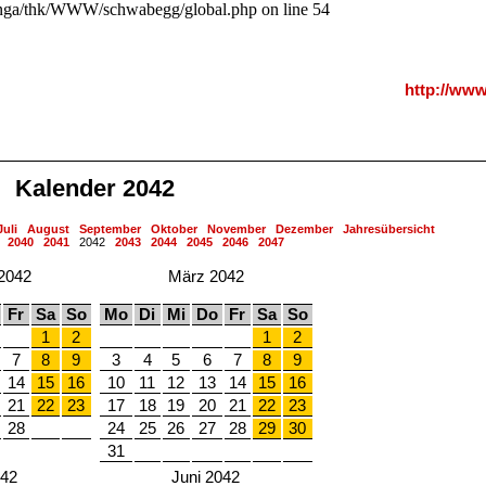
a/thk/WWW/schwabegg/global.php on line 54
http://ww
Kalender 2042
Juli
August
September
Oktober
November
Dezember
Jahresübersicht
2040
2041
2042
2043
2044
2045
2046
2047
2042
März 2042
Fr
Sa
So
Mo
Di
Mi
Do
Fr
Sa
So
1
2
1
2
7
8
9
3
4
5
6
7
8
9
14
15
16
10
11
12
13
14
15
16
21
22
23
17
18
19
20
21
22
23
28
24
25
26
27
28
29
30
31
042
Juni 2042