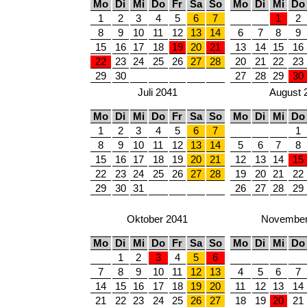
Mo
Di
Mi
Do
Fr
Sa
So
Mo
Di
Mi
Do
1
2
3
4
5
6
7
1
2
8
9
10
11
12
13
14
6
7
8
9
15
16
17
18
19
20
21
13
14
15
16
22
23
24
25
26
27
28
20
21
22
23
29
30
27
28
29
30
Juli 2041
August 
Mo
Di
Mi
Do
Fr
Sa
So
Mo
Di
Mi
Do
1
2
3
4
5
6
7
1
8
9
10
11
12
13
14
5
6
7
8
15
16
17
18
19
20
21
12
13
14
15
22
23
24
25
26
27
28
19
20
21
22
29
30
31
26
27
28
29
Oktober 2041
November
Mo
Di
Mi
Do
Fr
Sa
So
Mo
Di
Mi
Do
1
2
3
4
5
6
7
8
9
10
11
12
13
4
5
6
7
14
15
16
17
18
19
20
11
12
13
14
21
22
23
24
25
26
27
18
19
20
21