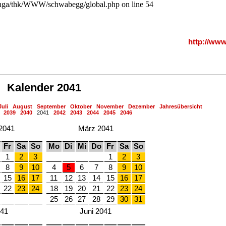
a/thk/WWW/schwabegg/global.php on line 54
http://ww
Kalender 2041
Juli
August
September
Oktober
November
Dezember
Jahresübersicht
2039
2040
2041
2042
2043
2044
2045
2046
2041
März 2041
Fr
Sa
So
Mo
Di
Mi
Do
Fr
Sa
So
1
2
3
1
2
3
8
9
10
4
5
6
7
8
9
10
15
16
17
11
12
13
14
15
16
17
22
23
24
18
19
20
21
22
23
24
25
26
27
28
29
30
31
041
Juni 2041