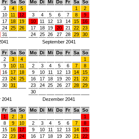
Fr
Sa
So
Mo
Di
Mi
Do
Fr
Sa
So
3
4
5
1
2
10
11
12
3
4
5
6
7
8
9
17
18
19
10
11
12
13
14
15
16
24
25
26
17
18
19
20
21
22
23
31
24
25
26
27
28
29
30
2041
September 2041
Fr
Sa
So
Mo
Di
Mi
Do
Fr
Sa
So
2
3
4
1
9
10
11
2
3
4
5
6
7
8
16
17
18
9
10
11
12
13
14
15
23
24
25
16
17
18
19
20
21
22
30
31
23
24
25
26
27
28
29
30
 2041
Dezember 2041
Fr
Sa
So
Mo
Di
Mi
Do
Fr
Sa
So
1
2
3
1
8
9
10
2
3
4
5
6
7
8
15
16
17
9
10
11
12
13
14
15
22
23
24
16
17
18
19
20
21
22