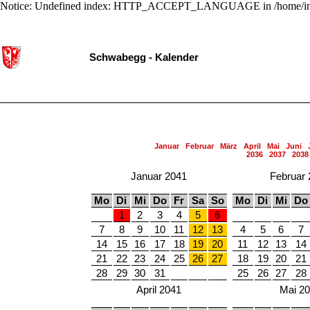
Notice: Undefined index: HTTP_ACCEPT_LANGUAGE in /home/ing
Schwabegg - Kalender
Januar
Februar
März
April
Mai
Juni
2036
2037
2038
Januar 2041
Februar 
Mo
Di
Mi
Do
Fr
Sa
So
Mo
Di
Mi
Do
1
2
3
4
5
6
7
8
9
10
11
12
13
4
5
6
7
14
15
16
17
18
19
20
11
12
13
14
21
22
23
24
25
26
27
18
19
20
21
28
29
30
31
25
26
27
28
April 2041
Mai 2