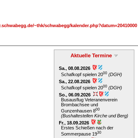
w.schwabegg.de/~thk/schwabegg/kalender.php?datum=20410000
Aktuelle Termine
Sa., 08.08.2026
00
Schafkopf spielen 20
(DGH)
Sa., 22.08.2026
00
Schafkopf spielen 20
(DGH)
So., 06.09.2026
Busausflug Veteranenverein
Brombachsee und
00
Gunzenhausen 8
(Bushaltestellen Kirche und Berg)
Fr., 18.09.2026
Erstes Schießen nach der
30
Sommerpause 19