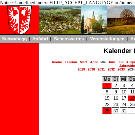
Notice: Undefined index: HTTP_ACCEPT_LANGUAGE in /home/ing
Schwabegg
|
Anfahrt
|
Sehenswertes
|
Veranstaltungen
|
A
Kalender 
Januar
Februar
März
April
Mai
Juni
Juli
Augu
Jahresübe
2029
2030
2031
2032
2033
203
Mo
Di
Mi
D
1
2
3
4
8
9
10
11
15
16
17
18
22
23
24
25
29
30
31