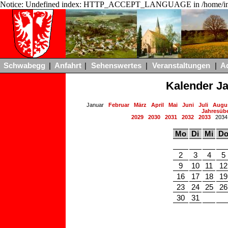
Notice: Undefined index: HTTP_ACCEPT_LANGUAGE in /home/ing
Schwabegg
|
Anfahrt
|
Sehenswertes
|
Veranstaltungen
|
A
Kalender J
Januar
Februar
März
April
Mai
Juni
Juli
Augu
Jahresübe
2029
2030
2031
2032
2033
203
Mo
Di
Mi
D
2
3
4
5
9
10
11
12
16
17
18
19
23
24
25
26
30
31