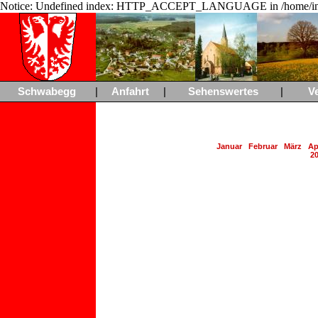
Notice: Undefined index: HTTP_ACCEPT_LANGUAGE in /home/ing
Schwabegg
|
Anfahrt
|
Sehenswertes
|
V
Januar
Februar
März
Ap
2