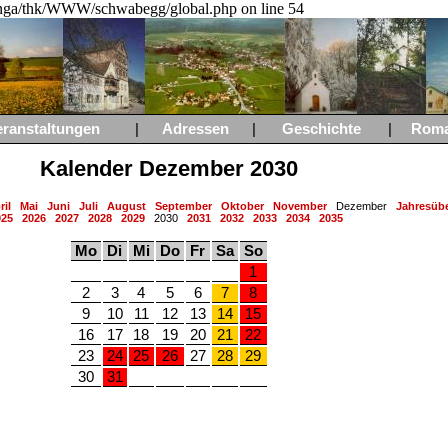
a/thk/WWW/schwabegg/global.php on line 54
eranstaltungen
|
Adressen
|
Geschichte
|
Rom
Kalender Dezember 2030
ril
Mai
Juni
Juli
August
September
Oktober
November
Dezember
Jahresübe
025
2026
2027
2028
2029
2030
2031
2032
2033
2034
2035
Mo
Di
Mi
Do
Fr
Sa
So
1
2
3
4
5
6
7
8
9
10
11
12
13
14
15
16
17
18
19
20
21
22
23
24
25
26
27
28
29
30
31