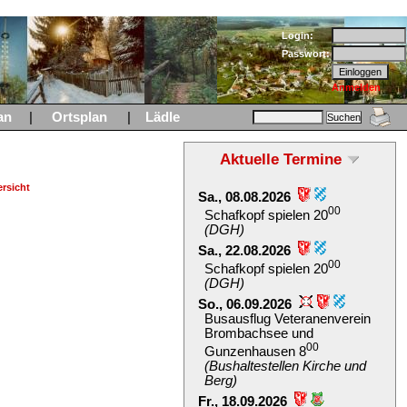
Login:
Passwort:
Anmelden
an
|
Ortsplan
|
Lädle
Aktuelle Termine
rsicht
Sa., 08.08.2026
00
Schafkopf spielen 20
(DGH)
Sa., 22.08.2026
00
Schafkopf spielen 20
(DGH)
So., 06.09.2026
Busausflug Veteranenverein
Brombachsee und
00
Gunzenhausen 8
(Bushaltestellen Kirche und
Berg)
Fr., 18.09.2026