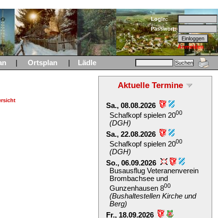
Login:
Passwort:
Anmelden
an
|
Ortsplan
|
Lädle
Aktuelle Termine
rsicht
Sa., 08.08.2026
00
Schafkopf spielen 20
(DGH)
Sa., 22.08.2026
00
Schafkopf spielen 20
(DGH)
So., 06.09.2026
Busausflug Veteranenverein
Brombachsee und
00
Gunzenhausen 8
(Bushaltestellen Kirche und
Berg)
Fr., 18.09.2026