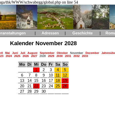
a/thk/WWW/schwabegg/global.php on line 54
eranstaltungen
|
Adressen
|
Geschichte
|
Rom
Kalender November 2028
ril
Mai
Juni
Juli
August
September
Oktober
November
Dezember
Jahresübe
023
2024
2025
2026
2027
2028
2029
2030
2031
2032
2033
Mo
Di
Mi
Do
Fr
Sa
So
1
2
3
4
5
6
7
8
9
10
11
12
13
14
15
16
17
18
19
20
21
22
23
24
25
26
27
28
29
30