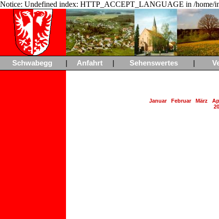
Notice: Undefined index: HTTP_ACCEPT_LANGUAGE in /home/ing
Schwabegg
|
Anfahrt
|
Sehenswertes
|
V
Januar
Februar
März
Ap
2