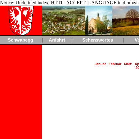
Notice: Undefined index: HTTP_ACCEPT_LANGUAGE in /home/ing
Schwabegg
|
Anfahrt
|
Sehenswertes
|
V
Januar
Februar
März
Ap
2