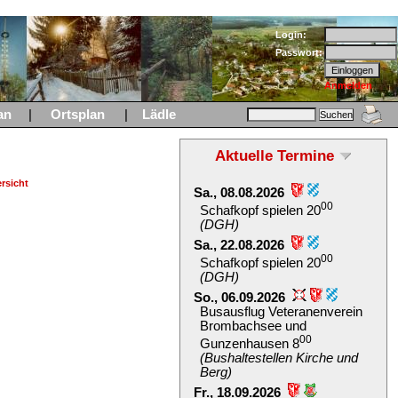
Login:
Passwort:
Anmelden
an
|
Ortsplan
|
Lädle
Aktuelle Termine
rsicht
Sa., 08.08.2026
00
Schafkopf spielen 20
(DGH)
Sa., 22.08.2026
00
Schafkopf spielen 20
(DGH)
So., 06.09.2026
Busausflug Veteranenverein
Brombachsee und
00
Gunzenhausen 8
(Bushaltestellen Kirche und
Berg)
Fr., 18.09.2026