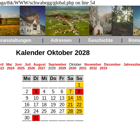
a/thk/WWW/schwabegg/global.php on line 54
eranstaltungen
|
Adressen
|
Geschichte
|
Rom
Kalender Oktober 2028
ril
Mai
Juni
Juli
August
September
Oktober
November
Dezember
Jahresübe
023
2024
2025
2026
2027
2028
2029
2030
2031
2032
2033
Mo
Di
Mi
Do
Fr
Sa
So
1
2
3
4
5
6
7
8
9
10
11
12
13
14
15
16
17
18
19
20
21
22
23
24
25
26
27
28
29
30
31