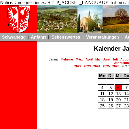
Notice: Undefined index: HTTP_ACCEPT_LANGUAGE in /home/ing
Schwabegg
|
Anfahrt
|
Sehenswertes
|
Veranstaltungen
|
A
Kalender J
Januar
Februar
März
April
Mai
Juni
Juli
Augu
Jahresübe
2022
2023
2024
2025
2026
202
Mo
Di
Mi
D
4
5
6
7
11
12
13
14
18
19
20
21
25
26
27
28