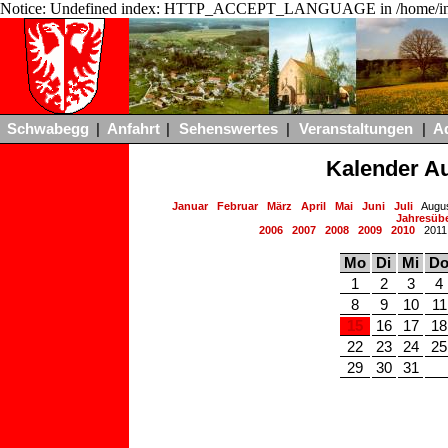
Notice: Undefined index: HTTP_ACCEPT_LANGUAGE in /home/ing
Schwabegg
|
Anfahrt
|
Sehenswertes
|
Veranstaltungen
|
A
Kalender A
Januar
Februar
März
April
Mai
Juni
Juli
Augu
Jahresübe
2006
2007
2008
2009
2010
201
Mo
Di
Mi
D
1
2
3
4
8
9
10
11
15
16
17
18
22
23
24
25
29
30
31