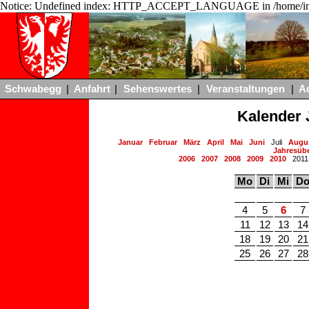
Notice: Undefined index: HTTP_ACCEPT_LANGUAGE in /home/ing
Schwabegg
|
Anfahrt
|
Sehenswertes
|
Veranstaltungen
|
A
Kalender 
Januar
Februar
März
April
Mai
Juni
Juli
Augu
Jahresübe
2006
2007
2008
2009
2010
201
Mo
Di
Mi
D
4
5
6
7
11
12
13
14
18
19
20
21
25
26
27
28