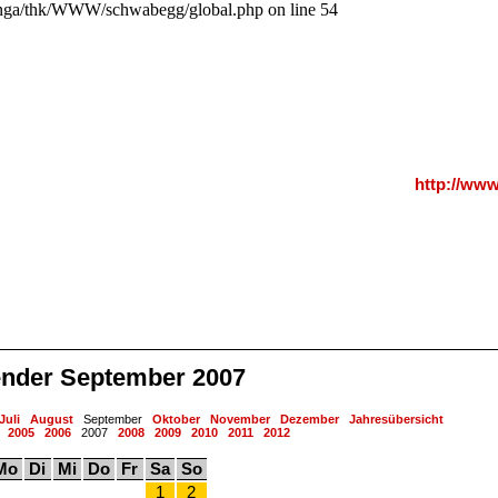
a/thk/WWW/schwabegg/global.php on line 54
http://ww
ender September 2007
Juli
August
September
Oktober
November
Dezember
Jahresübersicht
2005
2006
2007
2008
2009
2010
2011
2012
Mo
Di
Mi
Do
Fr
Sa
So
1
2