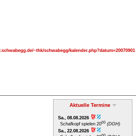
w.schwabegg.de/~thk/schwabegg/kalender.php?datum=20070901
Aktuelle Termine
Sa., 08.08.2026
00
Schafkopf spielen 20
(DGH)
Sa., 22.08.2026
00