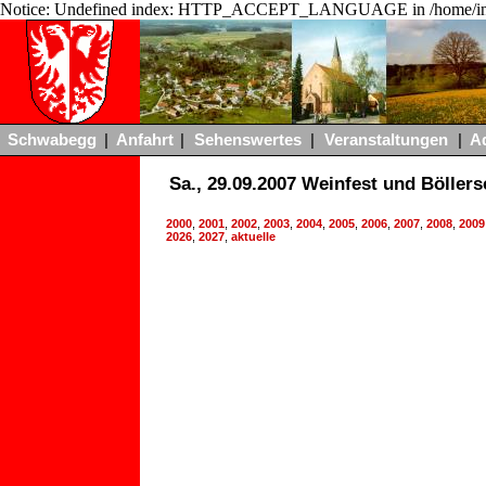
Notice: Undefined index: HTTP_ACCEPT_LANGUAGE in /home/ing
Schwabegg
|
Anfahrt
|
Sehenswertes
|
Veranstaltungen
|
A
Sa., 29.09.2007 Weinfest und Böller
2000
,
2001
,
2002
,
2003
,
2004
,
2005
,
2006
,
2007
,
2008
,
2009
2026
,
2027
,
aktuelle