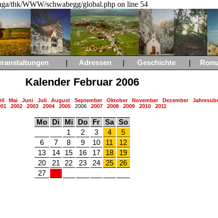
a/thk/WWW/schwabegg/global.php on line 54
eranstaltungen
|
Adressen
|
Geschichte
|
Rom
Kalender Februar 2006
il
Mai
Juni
Juli
August
September
Oktober
November
Dezember
Jahresübe
001
2002
2003
2004
2005
2006
2007
2008
2009
2010
2011
Mo
Di
Mi
Do
Fr
Sa
So
1
2
3
4
5
6
7
8
9
10
11
12
13
14
15
16
17
18
19
20
21
22
23
24
25
26
27
28