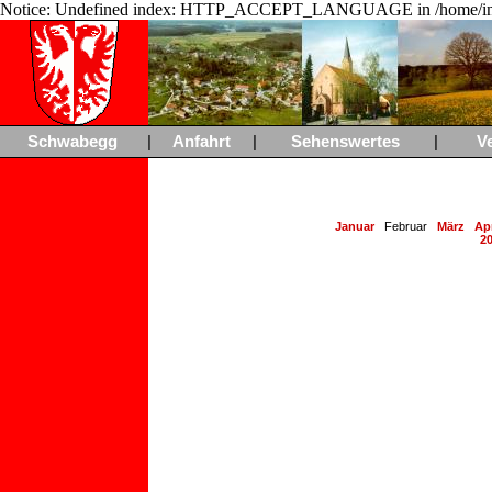
Notice: Undefined index: HTTP_ACCEPT_LANGUAGE in /home/ing
Schwabegg
|
Anfahrt
|
Sehenswertes
|
V
Januar
Februar
März
Apr
2