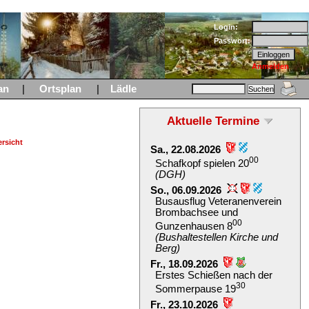
Login:
Passwort:
Anmelden
an
|
Ortsplan
|
Lädle
Aktuelle Termine
rsicht
Sa., 22.08.2026
00
Schafkopf spielen 20
(DGH)
So., 06.09.2026
Busausflug Veteranenverein
Brombachsee und
00
Gunzenhausen 8
(Bushaltestellen Kirche und
Berg)
Fr., 18.09.2026
Erstes Schießen nach der
30
Sommerpause 19
Fr., 23.10.2026