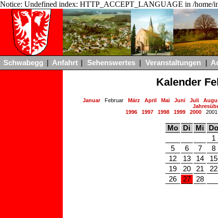
Notice: Undefined index: HTTP_ACCEPT_LANGUAGE in /home/ing
Schwabegg
|
Anfahrt
|
Sehenswertes
|
Veranstaltungen
|
A
Kalender Fe
Januar
Februar
März
April
Mai
Juni
Juli
Augu
Jahresübe
1996
1997
1998
1999
2000
200
Mo
Di
Mi
D
1
5
6
7
8
12
13
14
15
19
20
21
22
26
27
28