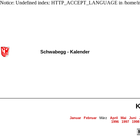
Notice: Undefined index: HTTP_ACCEPT_LANGUAGE in /home/ing
Schwabegg - Kalender
K
Januar
Februar
März
April
Mai
Juni
1996
1997
1998