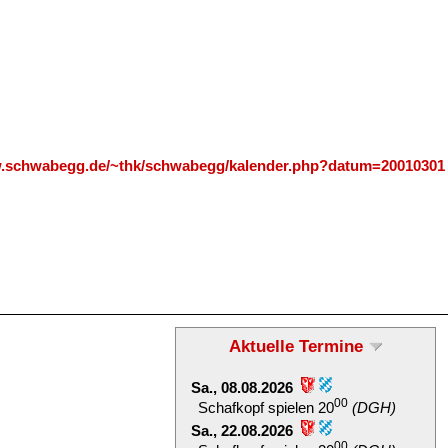
w.schwabegg.de/~thk/schwabegg/kalender.php?datum=20010301
Aktuelle Termine
Sa., 08.08.2026
00
Schafkopf spielen 20
(DGH)
Sa., 22.08.2026
00