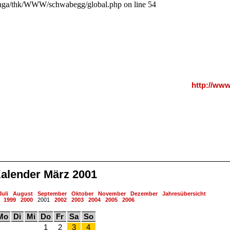
a/thk/WWW/schwabegg/global.php on line 54
http://ww
alender März 2001
Juli
August
September
Oktober
November
Dezember
Jahresübersicht
1999
2000
2001
2002
2003
2004
2005
2006
Mo
Di
Mi
Do
Fr
Sa
So
1
2
3
4