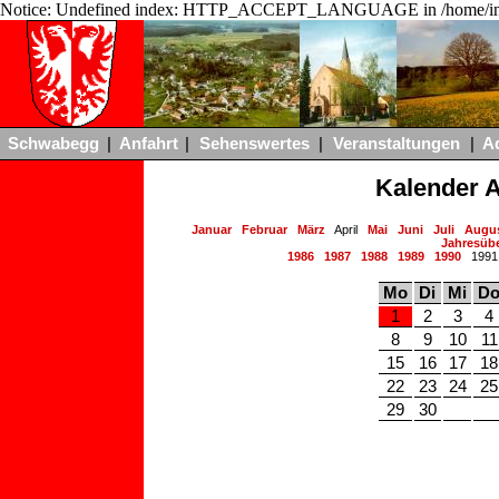
Notice: Undefined index: HTTP_ACCEPT_LANGUAGE in /home/ing
Schwabegg
|
Anfahrt
|
Sehenswertes
|
Veranstaltungen
|
A
Kalender A
Januar
Februar
März
April
Mai
Juni
Juli
Augu
Jahresübe
1986
1987
1988
1989
1990
199
Mo
Di
Mi
D
1
2
3
4
8
9
10
11
15
16
17
18
22
23
24
25
29
30